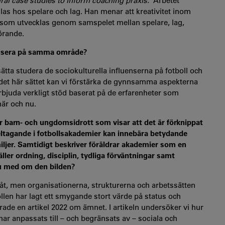
ral case studies to inform coaching praxis.”
Arbetet
klas hos spelare och lag. Han menar att kreativitet inom
ot som utvecklas genom samspelet mellan spelare, lag,
örande.
okusera på samma område?
sätta studera de sociokulturella influenserna på fotboll och
å det här sättet kan vi förstärka de gynnsamma aspekterna
rbjuda verkligt stöd baserat på de erfarenheter som
här och nu.
r barn- och ungdomsidrott som visar att det är förknippat
Deltagande i fotbollsakademier kan innebära betydande
ljer. Samtidigt beskriver föräldrar akademier som en
ller ordning, disciplin, tydliga förväntningar samt
du med om den bilden?
 åt, men organisationerna, strukturerna och arbetssätten
llen har lagt ett smygande stort värde på status och
rade en artikel 2022 om ämnet. I artikeln undersöker vi hur
ar anpassats till – och begränsats av – sociala och