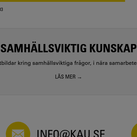
03
SAMHÄLLSVIKTIG KUNSKAP
utbildar kring samhällsviktiga frågor, i nära samarbet
LÄS MER
INFO@KAU.SE