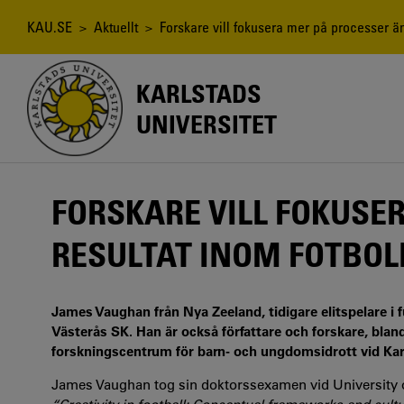
Hoppa
till
Länkstig
KAU.SE
>
Aktuellt
> Forskare vill fokusera mer på processer än 
huvudinnehåll
KARLSTADS
UNIVERSITET
FORSKARE VILL FOKUSE
RESULTAT INOM FOTBOL
James Vaughan från Nya Zeeland, tidigare elitspelare i 
Västerås SK. Han är också författare och forskare, bland
forskningscentrum för barn- och ungdomsidrott vid Karl
James Vaughan tog sin doktorssexamen vid University 