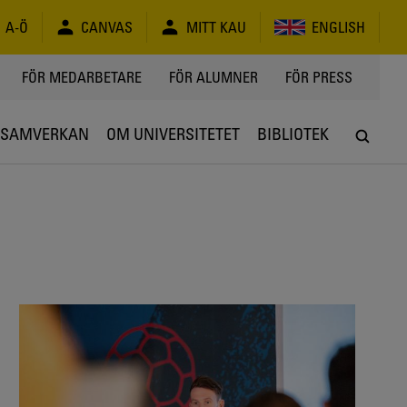
A-Ö
CANVAS
MITT KAU
ENGLISH
FÖR MEDARBETARE
FÖR ALUMNER
FÖR PRESS
SAMVERKAN
OM UNIVERSITETET
BIBLIOTEK