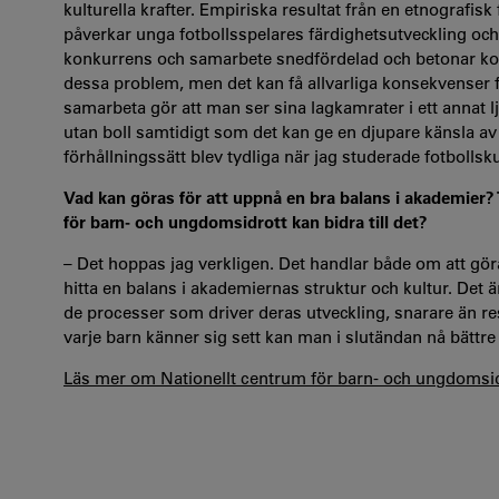
kulturella krafter. Empiriska resultat från en etnografi
påverkar unga fotbollsspelares färdighetsutveckling oc
konkurrens och samarbete snedfördelad och betonar ko
dessa problem, men det kan få allvarliga konsekvenser f
samarbeta gör att man ser sina lagkamrater i ett annat l
utan boll samtidigt som det kan ge en djupare känsla av 
förhållningssätt blev tydliga när jag studerade fotbolls
Vad kan göras för att uppnå en bra balans i akademier? 
för barn- och ungdomsidrott kan bidra till det?
– Det hoppas jag verkligen. Det handlar både om att gö
hitta en balans i akademiernas struktur och kultur. Det är 
de processer som driver deras utveckling, snarare än resu
varje barn känner sig sett kan man i slutändan nå bättre 
Läs mer om Nationellt centrum för barn- och ungdomsi