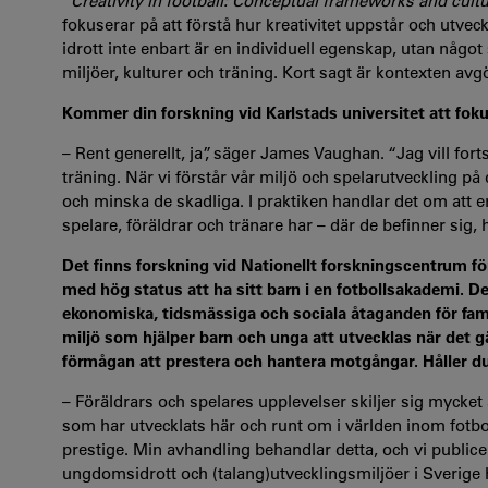
“Creativity in football: Conceptual frameworks and cultu
fokuserar på att förstå hur kreativitet uppstår och utvec
idrott inte enbart är en individuell egenskap, utan någ
miljöer, kulturer och träning. Kort sagt är kontexten avg
Kommer din forskning vid Karlstads universitet att f
– Rent generellt, ja”, säger James Vaughan. “Jag vill fort
träning. När vi förstår vår miljö och spelarutveckling p
och minska de skadliga. I praktiken handlar det om att e
spelare, föräldrar och tränare har – där de befinner sig, 
Det finns forskning vid Nationellt forskningscentrum fö
med hög status att ha sitt barn i en fotbollsakademi. 
ekonomiska, tidsmässiga och sociala åtaganden för fami
miljö som hjälper barn och unga att utvecklas när det gä
förmågan att prestera och hantera motgångar. Håller 
– Föräldrars och spelares upplevelser skiljer sig mycket
som har utvecklats här och runt om i världen inom fotbo
prestige. Min avhandling behandlar detta, och vi publice
ungdomsidrott och (talang)utvecklingsmiljöer i Sverige h