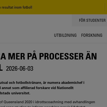
resultat inom fotboll
TOPPMENY
FÖR STUDENTER
UTBILDNING
FORSKNING
RA MER PÅ PROCESSER ÄN
L
2026-06-03
futsal och fotbollstränare, är numera akademichef i
 annat som affilierad forskare vid Nationellt
stads universitet.
of Queensland 2020 i idrottscoachning med avhandlingen