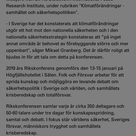
Research Institute, under rubriken "Klimatförändringar -
samhället och säkerhetspolitiken".
- I Sverige har det konstaterats att klimatförändringar
utgör ett hot mot den nationella säkerheten och i den
nationella säkerhetsstrategin konstateras att ”på inget
annat område är behovet av förebyggande större och mer
uppenbart", säger Mikael Granberg. Det är därför roligt att
bjudas in för att tala om detta på konferensen.
2019 års Rikskonferens genomförs den 13-15 januari på
Högfjällshotellet i Sälen. Folk och Försvar arbetar för att
sprida kunskap och möjliggöra en levande debatt om
säkerhetspolitik i Sverige och världen, och samhällets
krisberedskap och totalförsvar.
Rikskonferensen samlar varje år cirka 350 deltagare och
50-60 talare under tre dagar för kunskapsspridning,
samtal och debatt. I fokus står världens säkerhet, Sveriges
försvar, människors trygghet och samhällets
krisberedskap.