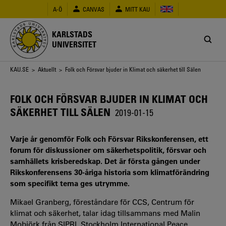
Hoppa
A-Ö
CANVAS
MITT KAU
till
huvudinnehåll
KARLSTADS
UNIVERSITET
Länkstig
KAU.SE
>
Aktuellt
> Folk och Försvar bjuder in Klimat och säkerhet till Sälen
FOLK OCH FÖRSVAR BJUDER IN KLIMAT OCH
SÄKERHET TILL SÄLEN
2019-01-15
Varje år genomför Folk och Försvar Rikskonferensen, ett
forum för diskussioner om säkerhetspolitik, försvar och
samhällets krisberedskap. Det är första gången under
Rikskonferensens 30-åriga historia som klimatförändring
som specifikt tema ges utrymme.
Mikael Granberg, föreståndare för CCS, Centrum för
klimat och säkerhet, talar idag tillsammans med Malin
Mobjörk från SIPRI, Stockholm International Peace