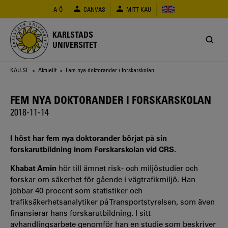
Hoppa
A-Ö
CANVAS
MITT KAU
till
huvudinnehåll
KARLSTADS
UNIVERSITET
Länkstig
KAU.SE
>
Aktuellt
> Fem nya doktorander i forskarskolan
FEM NYA DOKTORANDER I FORSKARSKOLAN
2018-11-14
I höst har fem nya doktorander börjat på sin
forskarutbildning inom Forskarskolan vid CRS.
Khabat Amin
hör till ämnet risk- och miljöstudier och
forskar om säkerhet för gående i vägtrafikmiljö. Han
jobbar 40 procent som statistiker och
trafiksäkerhetsanalytiker på Transportstyrelsen, som även
finansierar hans forskarutbildning. I sitt
avhandlingsarbete genomför han en studie som beskriver