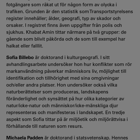
fotgängare som råkat ut för någon form av olycka i
trafiken. Grunden är den statistik som Transportstyrelsens
register innehåller; ålder, geografi, typ av skador och
orsaker. I registret finns även uppgifter från polis och
sjukhus. Khabat Amin tittar närmare på två grupper: de
gående som blivit påkörda och de som till exempel har
halkat eller falllit.
Sofia Billebo
är doktorand i kulturgeografi. I sitt
avhandlingsarbete undersöker hon hur konflikter som rör
markanvändning påverkar människors liv, möjlighet till
identifikation och tillhörighet med sina omgivningar
och/eller andra platser. Hon undersöker också vilka
naturberättelser som produceras, landskapens
föränderlighet och synsättet på hur olika kategorier av
natur/icke-natur och människor/icke-mänskliga djur
representeras och manifesteras i landskapet. En tredje
aspekt som Sofia tittar på är miljöetik och miljörättvisa i
förhållande till naturen som resurs.
Michaela Padden
är doktorand i statsvetenskap. Hennes