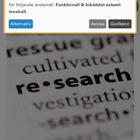
ANVÄNDNING
för följande ändamål:
Funktionell & Inbäddat externt
AV
innehåll
.
PERSONUPPGIFTER
OCH
Alternativ
Avvisa
Godkänn
COOKIES