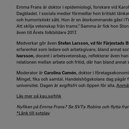
Emma Frans är doktor i epidemiologi, forskare vid Karol
Dagbladet. I sociala medier förmedlar hon kritiskt tänkan
och humoristiskt sätt. Hon är en återkommande gäst i T
Att skilja vetenskap från trams”. Samma år fick hon Stor
även till Årets folkbildare 2017.
Medverkar gör även
Stefan Larsson, vd för Färjestads 
erfarenhet som ledare och arbetsgivare, bland annat 
Ivarsson
, docent i arbetsvetenskap, reflekterar även h
relationen mellan arbete och fritid, där han bland annat 
Moderator är
Carolina Camén
, doktor i företagsekonomi
Mingel, fika och samtal. Handelshögskolans dag pågår frå
universitet. Dagen är avgiftsfri och öppen för alla.
Anmäl 
Läs mer på kau.se/hhk
Nyfiken på Emma Frans? Se SVT:s Robins och flytta fram
*Länk till svtplay