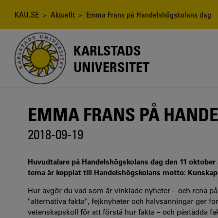
Hoppa
till
Länkstig
KAU.SE
>
Aktuellt
> Emma Frans på Handelshögskolans dag
huvudinnehåll
KARLSTADS
UNIVERSITET
EMMA FRANS PÅ HAND
2018-09-19
Huvudtalare på Handelshögskolans dag den 11 oktober är
tema är kopplat till Handelshögskolans motto: Kunskap
Hur avgör du vad som är vinklade nyheter – och rena påh
"alternativa fakta", fejknyheter och halvsanningar ger f
vetenskapskoll för att förstå hur fakta – och påstådda f