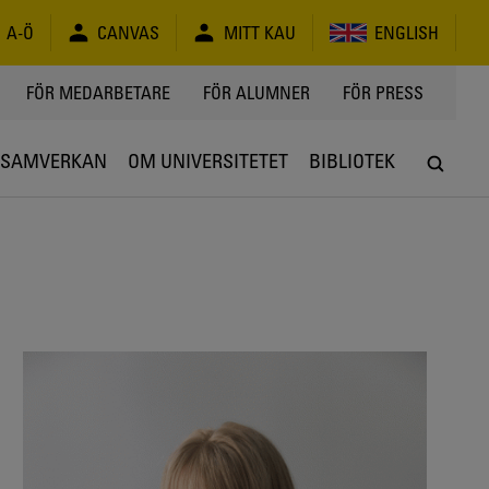
A-Ö
CANVAS
MITT KAU
ENGLISH
FÖR MEDARBETARE
FÖR ALUMNER
FÖR PRESS
SAMVERKAN
OM UNIVERSITETET
BIBLIOTEK