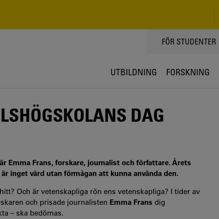
TOPPMENY
FÖR STUDENTER
UTBILDNING
FORSKNING
ELSHÖGSKOLANS DAG
 Emma Frans, forskare, journalist och författare. Årets
 är inget värd utan förmågan att kunna använda den.
itt? Och är vetenskapliga rön ens vetenskapliga? I tider av
orskaren och prisade journalisten
Emma Frans
dig
akta – ska bedömas.