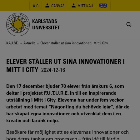
Hoppa
A-Ö
CANVAS
MITT KAU
till
huvudinnehåll
KARLSTADS
UNIVERSITET
Länkstig
KAU.SE
>
Aktuellt
> Elever ställer ut sina innovationer i Mitt i City
ELEVER STÄLLER UT SINA INNOVATIONER I
MITT I CITY
2024-12-16
Den 17 december bjuder 70 elever från årskurs 6, som
deltar i projektet F.U.T.U.R.E, in till en inspirerande
utställning i Mitt i City. Eleverna har under fem veckor
arbetat med temat "Någonting du behövde igår", där de
har skapat egna innovationer och utvecklat dem i en
kreativ och lärorik miljö.
Besökare får möjlighet att se elevernas innovationer och
höra deras tankar om processen – från idé till färdig