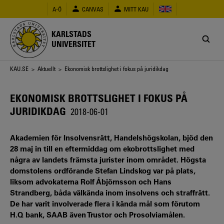
Hoppa
A-Ö
CANVAS
MITT KAU
till
huvudinnehåll
KARLSTADS
UNIVERSITET
Länkstig
KAU.SE
>
Aktuellt
> Ekonomisk brottslighet i fokus på juridikdag
EKONOMISK BROTTSLIGHET I FOKUS PÅ
JURIDIKDAG
2018-06-01
Akademien för Insolvensrätt, Handelshögskolan, bjöd den
28 maj in till en eftermiddag om ekobrottslighet med
några av landets främsta jurister inom området. Högsta
domstolens ordförande Stefan Lindskog var på plats,
liksom advokaterna Rolf Åbjörnsson och Hans
Strandberg, båda välkända inom insolvens och straffrätt.
De har varit involverade flera i kända mål som förutom
H.Q bank, SAAB även Trustor och Prosolviamålen.