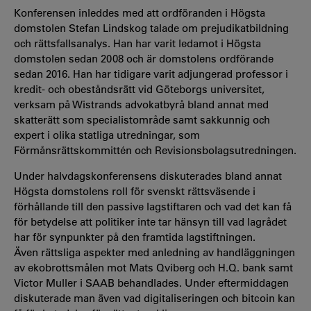
Konferensen inleddes med att ordföranden i Högsta
domstolen Stefan Lindskog talade om prejudikatbildning
och rättsfallsanalys. Han har varit ledamot i Högsta
domstolen sedan 2008 och är domstolens ordförande
sedan 2016. Han har tidigare varit adjungerad professor i
kredit- och obeståndsrätt vid Göteborgs universitet,
verksam på Wistrands advokatbyrå bland annat med
skatterätt som specialistområde samt sakkunnig och
expert i olika statliga utredningar, som
Förmånsrättskommittén och Revisionsbolagsutredningen.
Under halvdagskonferensens diskuterades bland annat
Högsta domstolens roll för svenskt rättsväsende i
förhållande till den passive lagstiftaren och vad det kan få
för betydelse att politiker inte tar hänsyn till vad lagrådet
har för synpunkter på den framtida lagstiftningen.
Även rättsliga aspekter med anledning av handläggningen
av ekobrottsmålen mot Mats Qviberg och H.Q. bank samt
Victor Muller i SAAB behandlades. Under eftermiddagen
diskuterade man även vad digitaliseringen och bitcoin kan