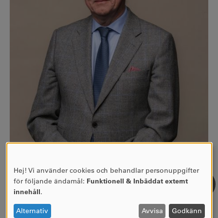
Hej! Vi använder cookies och behandlar personuppgifter
ANVÄNDNING
för följande ändamål:
Funktionell & Inbäddat externt
AV
innehåll
.
PERSONUPPGIFTER
OCH
Alternativ
Avvisa
Godkänn
Foto av: Foto: Högsta domstolen