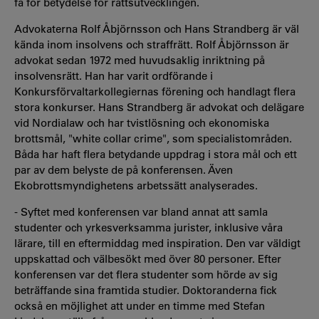
få för betydelse för rättsutvecklingen.
Advokaterna Rolf Åbjörnsson och Hans Strandberg är väl
kända inom insolvens och straffrätt. Rolf Åbjörnsson är
advokat sedan 1972 med huvudsaklig inriktning på
insolvensrätt. Han har varit ordförande i
Konkursförvaltarkollegiernas förening och handlagt flera
stora konkurser. Hans Strandberg är advokat och delägare
vid Nordialaw och har tvistlösning och ekonomiska
brottsmål, "white collar crime", som specialistområden.
Båda har haft flera betydande uppdrag i stora mål och ett
par av dem belyste de på konferensen. Även
Ekobrottsmyndighetens arbetssätt analyserades.
- Syftet med konferensen var bland annat att samla
studenter och yrkesverksamma jurister, inklusive våra
lärare, till en eftermiddag med inspiration. Den var väldigt
uppskattad och välbesökt med över 80 personer. Efter
konferensen var det flera studenter som hörde av sig
beträffande sina framtida studier. Doktoranderna fick
också en möjlighet att under en timme med Stefan