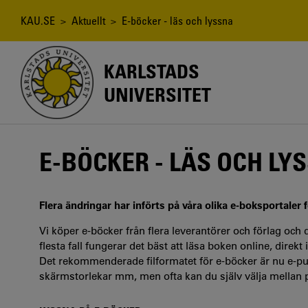
Hoppa
till
Länkstig
KAU.SE
>
Aktuellt
> E-böcker - läs och lyssna
huvudinnehåll
KARLSTADS
UNIVERSITET
E-BÖCKER - LÄS OCH LY
Flera ändringar har införts på våra olika e-boksportaler f
Vi köper e-böcker från flera leverantörer och förlag och 
flesta fall fungerar det bäst att läsa boken online, direk
Det rekommenderade filformatet för e-böcker är nu e-pub
skärmstorlekar mm, men ofta kan du själv välja mellan p