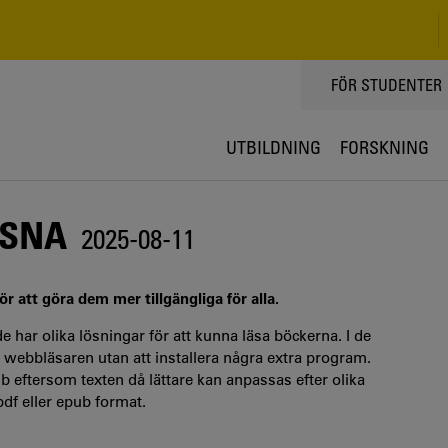
TOPPMENY
FÖR STUDENTER
UTBILDNING
FORSKNING
SSNA
2025-08-11
ör att göra dem mer tillgängliga för alla.
de har olika lösningar för att kunna läsa böckerna. I de
t i webbläsaren utan att installera några extra program.
 eftersom texten då lättare kan anpassas efter olika
df eller epub format.