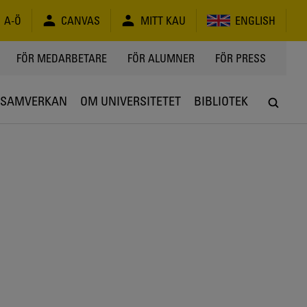
A-Ö
CANVAS
MITT KAU
ENGLISH
FÖR MEDARBETARE
FÖR ALUMNER
FÖR PRESS
SAMVERKAN
OM UNIVERSITETET
BIBLIOTEK