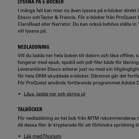
LYSSNA PÅ E-BÖCKER
I många fall kan man nu även lyssna på e-böcker direkt i 
Ebsco och Taylor & Francis. För e-böcker från ProQuest
ClaroRead eller Narrator. Du kan också behöva ställa in 
vill lyssna på.
NEDLADDNING
Vill du ladda ner hela boken till datorn och läsa offline
fungerar med epub, epub3 och pdf-filer både för läsning
Leverantören Ebsco arberar just nu med sin tillgänglig
för hela DRM-skyddade e-böcker. Däremot går det fortfar
För ProQuest används fortfarande programmet Adobe Dig
Läsa, ladda ner och skriva ut
TALBÖCKER
För nedladdning av hel bok från MTM rekommenderas m
då dessa filer är krypterade för att förhindra spridning 
Läs med Thorium