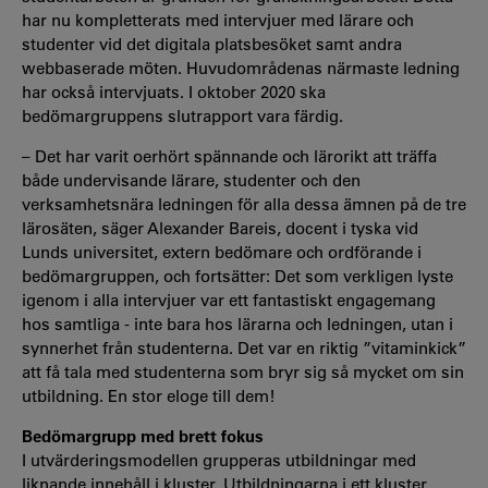
har nu kompletterats med intervjuer med lärare och
studenter vid det digitala platsbesöket samt andra
webbaserade möten. Huvudområdenas närmaste ledning
har också intervjuats. I oktober 2020 ska
bedömargruppens slutrapport vara färdig.
– Det har varit oerhört spännande och lärorikt att träffa
både undervisande lärare, studenter och den
verksamhetsnära ledningen för alla dessa ämnen på de tre
lärosäten, säger Alexander Bareis, docent i tyska vid
Lunds universitet, extern bedömare och ordförande i
bedömargruppen, och fortsätter: Det som verkligen lyste
igenom i alla intervjuer var ett fantastiskt engagemang
hos samtliga - inte bara hos lärarna och ledningen, utan i
synnerhet från studenterna. Det var en riktig ”vitaminkick”
att få tala med studenterna som bryr sig så mycket om sin
utbildning. En stor eloge till dem!
Bedömargrupp med brett fokus
I utvärderingsmodellen grupperas utbildningar med
liknande innehåll i kluster. Utbildningarna i ett kluster