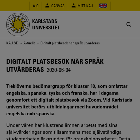
Hoppa
A-Ö
CANVAS
MITT KAU
till
huvudinnehåll
KARLSTADS
UNIVERSITET
Länkstig
KAU.SE
>
Aktuellt
> Digitalt platsbesök när språk utvärderas
DIGITALT PLATSBESÖK NÄR SPRÅK
UTVÄRDERAS
2020-06-04
Treklöverns bedömargrupp för kluster 10, som omfattar
engelska, spanska, tyska och franska, har i dagarna
genomfört ett digitalt platsbesök via Zoom. Vid Karlstads
universitet berörs utbildningar med huvudområdet
engelska och spanska.
Under våren har klustrens ämnen arbetat med sina
självvärderingar som tillsammans med självständiga
studentarbeten är grunden för granskningsarbetet. Detta