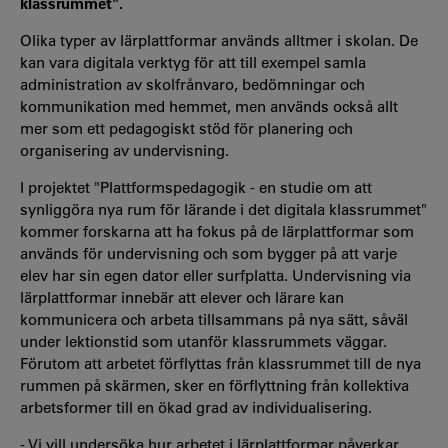
klassrummet".
Olika typer av lärplattformar används alltmer i skolan. De
kan vara digitala verktyg för att till exempel samla
administration av skolfrånvaro, bedömningar och
kommunikation med hemmet, men används också allt
mer som ett pedagogiskt stöd för planering och
organisering av undervisning.
I projektet "Plattformspedagogik - en studie om att
synliggöra nya rum för lärande i det digitala klassrummet"
kommer forskarna att ha fokus på de lärplattformar som
används för undervisning och som bygger på att varje
elev har sin egen dator eller surfplatta. Undervisning via
lärplattformar innebär att elever och lärare kan
kommunicera och arbeta tillsammans på nya sätt, såväl
under lektionstid som utanför klassrummets väggar.
Förutom att arbetet förflyttas från klassrummet till de nya
rummen på skärmen, sker en förflyttning från kollektiva
arbetsformer till en ökad grad av individualisering.
- Vi vill undersöka hur arbetet i lärplattformar påverkar