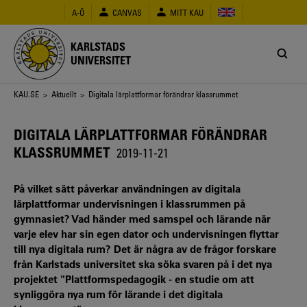
Hoppa
A-Ö
CANVAS
MITT KAU
till
huvudinnehåll
KARLSTADS
UNIVERSITET
Länkstig
KAU.SE
>
Aktuellt
> Digitala lärplattformar förändrar klassrummet
DIGITALA LÄRPLATTFORMAR FÖRÄNDRAR
KLASSRUMMET
2019-11-21
På vilket sätt påverkar användningen av digitala
lärplattformar undervisningen i klassrummen på
gymnasiet? Vad händer med samspel och lärande när
varje elev har sin egen dator och undervisningen flyttar
till nya digitala rum? Det är några av de frågor forskare
från Karlstads universitet ska söka svaren på i det nya
projektet "Plattformspedagogik - en studie om att
synliggöra nya rum för lärande i det digitala