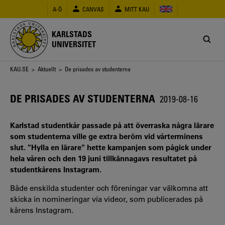
Hoppa
A-Ö
CANVAS
MITT KAU
till
huvudinnehåll
KARLSTADS
UNIVERSITET
Länkstig
KAU.SE
>
Aktuellt
> De prisades av studenterna
DE PRISADES AV STUDENTERNA
2019-08-16
Karlstad studentkår passade på att överraska några lärare
som studenterna ville ge extra beröm vid vårterminens
slut. "Hylla en lärare" hette kampanjen som pågick under
hela våren och den 19 juni tillkännagavs resultatet på
studentkårens Instagram.
Både enskilda studenter och föreningar var välkomna att
skicka in nomineringar via videor, som publicerades på
kårens Instagram.