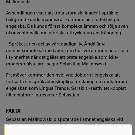
Malinowski.
Avhandlingen visar att trots stora skillnader i språklig
bakgrund kunde människor kommunicera effektivt på
engelska. De kunde förstå komplexa ämnen och följa även
okonventionella metaforiska uttryck utan ansträngning.
- Språket är en del av vårt dagliga liv. Ändå är vi
människor inte så medvetna om hur vi kommunicerar och
i synnerhet när det gäller att prata engelska som icke-
modersmålstalare, säger Sebastian Malinowski.
Framöver kommer den nyblivne doktorn i engelska att
fortsätta sin språkvetenskapliga forskning om metaforer i
engelskan som Lingua Franca. Särskilt kreativitet kopplat
till metaforer intresserar Sebastian.
FAKTA
Sebastian Malinowski disputerade i ämnet engelska vid
Karlstads universitet den 2 december 2022. Opponent var
Hans-Jörg Schmid, professor vid Ludwig Maximilians