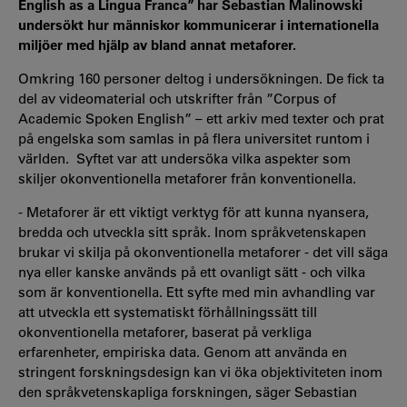
English as a Lingua Franca” har Sebastian Malinowski
undersökt hur människor kommunicerar i internationella
miljöer med hjälp av bland annat metaforer.
Omkring 160 personer deltog i undersökningen. De fick ta
del av videomaterial och utskrifter från ”Corpus of
Academic Spoken English” – ett arkiv med texter och prat
på engelska som samlas in på flera universitet runtom i
världen. Syftet var att undersöka vilka aspekter som
skiljer okonventionella metaforer från konventionella.
- Metaforer är ett viktigt verktyg för att kunna nyansera,
bredda och utveckla sitt språk. Inom språkvetenskapen
brukar vi skilja på okonventionella metaforer - det vill säga
nya eller kanske används på ett ovanligt sätt - och vilka
som är konventionella. Ett syfte med min avhandling var
att utveckla ett systematiskt förhållningssätt till
okonventionella metaforer, baserat på verkliga
erfarenheter, empiriska data. Genom att använda en
stringent forskningsdesign kan vi öka objektiviteten inom
den språkvetenskapliga forskningen, säger Sebastian