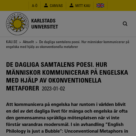
Hoppa
A-Ö
CANVAS
MITT KAU
till
huvudinnehåll
KARLSTADS
UNIVERSITET
Länkstig
KAU.SE
>
Aktuellt
> De dagliga samtalens poesi. Hur människor kommunicerar på
engelska med hjälp av okonventionella metaforer
DE DAGLIGA SAMTALENS POESI. HUR
MÄNNISKOR KOMMUNICERAR PÅ ENGELSKA
MED HJÄLP AV OKONVENTIONELLA
METAFORER
2023-01-02
Att kommunicera på engelska har runtom i världen blivit
en del av det dagliga livet för många och engelska är ofta
den gemensamma språkliga mötesplatsen när vi inte
förstår varandras modersmål. I sin avhandling ”English
Philology is just a Bubble": Unconventional Metaphors in