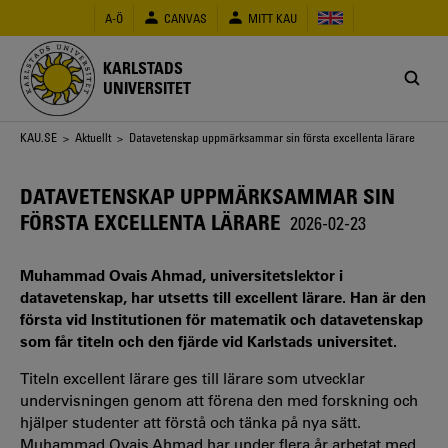
Hoppa
A-Ö
CANVAS
MITT KAU
till
huvudinnehåll
KARLSTADS
UNIVERSITET
Länkstig
KAU.SE
>
Aktuellt
> Datavetenskap uppmärksammar sin första excellenta lärare
DATAVETENSKAP UPPMÄRKSAMMAR SIN
FÖRSTA EXCELLENTA LÄRARE
2026-02-23
Muhammad Ovais Ahmad, universitetslektor i
datavetenskap, har utsetts till excellent lärare. Han är den
första vid Institutionen för matematik och datavetenskap
som får titeln och den fjärde vid Karlstads universitet.
Titeln excellent lärare ges till lärare som utvecklar
undervisningen genom att förena den med forskning och
hjälper studenter att förstå och tänka på nya sätt.
Muhammad Ovais Ahmad har under flera år arbetat med