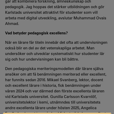
går att kombinera forskning, ämneskunskap och
pedagogik. Jag hoppas det stärker utbildningen och gör
Karlstads universitet attraktivt för studenter som vill
arbeta med digital utveckling, avslutar Muhammad Ovais
Ahmad.
Vad betyder pedagogisk excellens?
När en lärare får titeln innebär det ofta att undervisningen
också blir en del av det vetenskapliga arbetet. Man
undersöker och utvecklar systematiskt hur studenter lär
sig och hur undervisningen kan bli bättre.
Den pedagogiska meriteringsmodellen där lärare själva
ansöker om att få benämningen meriterad eller excellent,
har funnits sedan 2016. Mikael Svanberg, lektor, docent
och excellent lärare i historia, fick benämningen under
våren 2024 och var därmed den förste excellenta läraren
vid Karlstads universitet. Gunilla Carlsson Kvarnlöf,
universitetslektor i kemi, utnämndes till universitetets
andre excellenta lärare under hösten 2025, Angelica
Fredholm docent i omvårdnad fick utmärkelsen excellent