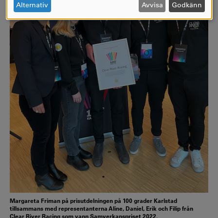
OCH
Alternativ
Avvisa
Godkänn
COOKIES
Margareta Friman på prisutdelningen på 100 grader Karlstad
tillsammans med representanterna Aline, Daniel, Erik och Filip från
Clear River Racing som vann Samverkanspriset 2022.