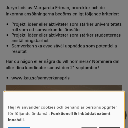
Juryn leds av Margareta Friman, prorektor och de
inkomna ansökningarna bedöms enligt följande kriterier:
Projekt, idéer eller aktiviteter som stärker universitetets
roll som ett samverkande lärosäte
Projekt, idéer eller aktiviteter som stärker studenternas
anställningsbarhet
Samverkan ska avse såväl uppnådda som potentiella
resultat
Har du någon eller några du vill nominera? Nominera din
eller dina kandidater senast den 21 september!
www.kau.se/samverkanspris
Hej! Vi använder cookies och behandlar personuppgifter
ANVÄNDNING
för följande ändamål:
Funktionell & Inbäddat externt
AV
innehåll
.
PERSONUPPGIFTER