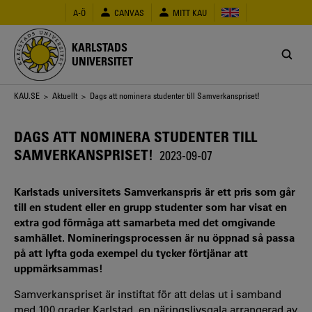
Hoppa
A-Ö
CANVAS
MITT KAU
till
huvudinnehåll
KARLSTADS
UNIVERSITET
Länkstig
KAU.SE
>
Aktuellt
> Dags att nominera studenter till Samverkanspriset!
DAGS ATT NOMINERA STUDENTER TILL
SAMVERKANSPRISET!
2023-09-07
Karlstads universitets Samverkanspris är ett pris som går
till en student eller en grupp studenter som har visat en
extra god förmåga att samarbeta med det omgivande
samhället. Nomineringsprocessen är nu öppnad så passa
på att lyfta goda exempel du tycker förtjänar att
uppmärksammas!
Samverkanspriset är instiftat för att delas ut i samband
med 100 grader Karlstad, en näringslivsgala arrangerad av