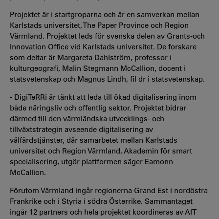
Projektet är i startgroparna och är en samverkan mellan
Karlstads universitet, The Paper Province och Region
Värmland. Projektet leds för svenska delen av Grants-och
Innovation Office vid Karlstads universitet. De forskare
som deltar är Margareta Dahlström, professor i
kulturgeografi, Malin Stegmann McCallion, docent i
statsvetenskap och Magnus Lindh, fil dr i statsvetenskap.
- DigiTeRRi är tänkt att leda till ökad digitalisering inom
både näringsliv och offentlig sektor. Projektet bidrar
därmed till den värmländska utvecklings- och
tillväxtstrategin avseende digitalisering av
välfärdstjänster, där samarbetet mellan Karlstads
universitet och Region Värmland, Akademin för smart
specialisering, utgör plattformen säger Eamonn
McCallion.
Förutom Värmland ingår regionerna Grand Est i nordöstra
Frankrike och i Styria i södra Österrike. Sammantaget
ingår 12 partners och hela projektet koordineras av AIT