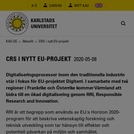
Hoppa
A-Ö
CANVAS
MITT KAU
till
huvudinnehåll
KARLSTADS
UNIVERSITET
Länkstig
KAU.SE
>
Aktuellt
> CRS i nytt EU-projekt
CRS I NYTT EU-PROJEKT
2020-05-08
Digitaliseringsprocesser inom den traditionella industrin
står i fokus för EU-projektet Digiterri. I samarbete med två
regioner i Frankrike och Österrike kommer Värmland att
bidra till en ökad digitalisering genom RRI, Responsible
Research and Innovation.
RRI är ett begrepp som används av EU:s Horizon 2020-
program för att beskriva vetenskaplig forskning och
teknisk utveckling som tar hänsyn till effekter och
potentiell påverkan på miljön och samhället.