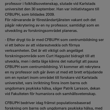
professor i folkhälsovetenskap, slutade vid Karlstads
universitet den 30 september. Han var initiativtagare till
CFBUPH, som bildades 2009.
För närvarande är föreståndartjänsten vakant och det
pågår rekrytering av en ny professor, samtidigt som en
utveckling av forskningsområdet planeras.
- Efter drygt tio år med CFBUPH som centrumbildning ser
vi ett behov av att vidareutveckla och förnya
verksamheten. Det är ett viktigt och angeläget
forskningsområde som Curt Hagquist bidragit till att
utveckla, men i detta läge känns det naturligt att pausa
CFBUPH som centrumbildning. Vi kommer att rekrytera
en ny professor och går även ut med ett brett erbjudande
om en nystart inom området till forskare vid Karlstads
universitet, vars inriktning finns inom barns och
ungdomars psykiska hälsa, säger Patrik Larsson, dekan
vid Fakulteten för humaniora och samhällsvetenskap.
CFBUPH bedriver idag främst populationsbaserad
forskning om barns och ungdomars psykiska hälsa, med