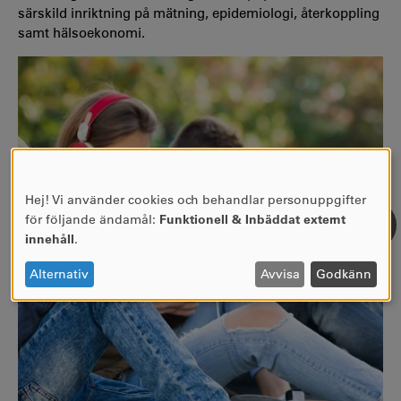
särskild inriktning på mätning, epidemiologi, återkoppling
samt hälsoekonomi.
Hej! Vi använder cookies och behandlar personuppgifter
ANVÄNDNING
för följande ändamål:
Funktionell & Inbäddat externt
AV
innehåll
.
PERSONUPPGIFTER
OCH
Alternativ
Avvisa
Godkänn
COOKIES