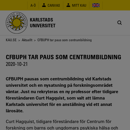
Hoppa
A-Ö
CANVAS
MITT KAU
till
huvudinnehåll
KARLSTADS
UNIVERSITET
Länkstig
KAU.SE
>
Aktuellt
> CFBUPH tar paus som centrumbildning
CFBUPH TAR PAUS SOM CENTRUMBILDNING
2020-10-21
CFBUPH pausas som centrumbildning vid Karlstads
universitet och en nysatsning på forskningsområdet
väntar. Just nu rekryteras en ny professor efter tidigare
föreståndaren Curt Hagquist, som valt att lämna
Karlstads universitet för en anställning vid ett annat
lärosäte.
Curt Hagquist, tidigare föreståndare för Centrum för
forskning om barns och ungdomars psykiska hälsa och