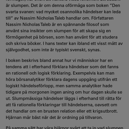
är slumpen. Det är om denna oförmåga som boken ”Den
svarta svanen: vad mycket osannolika händelser kan leda
till” av Nassim Nicholas Taleb handlar om. Författaren
Nassim Nicholas Taleb är en spännande filosof som
använt sina insikter om slumpen för att skapa sig en
förmögenhet på börsen, som han använt för att studera
och skriva böcker. I hans texter kan ibland ett visst mått av
självgodhet, som inte är typiskt svenskt, synas.
I boken beskrivs bland annat hur vi människor har en
tendens att i efterhand förklara händelser som det fanns
en rationell och logisk förklaring. Exempelvis kan man
höra börsanalytiker förklara dagens uppgång utifrån ett
logiskt händelseförlopp, men samma analytiker hade
tidigare på morgonen ingen aning om hur dagen skulle se
ut. Slumpmässiga händelser läggs i efterhand till rätta för
att få rationella förklaringar till händelserna, oavsett om
det handlar om en brusten relation eller ett krigsutbrott.
Hjärnan mår bäst när det är ordning på tillvaron.
På samma sätt har våra hjärnor svårt att ta in vad slumpen