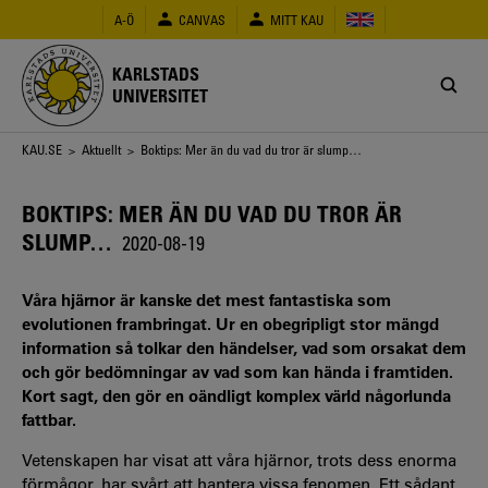
Hoppa
A-Ö
CANVAS
MITT KAU
till
huvudinnehåll
KARLSTADS
UNIVERSITET
Länkstig
KAU.SE
>
Aktuellt
> Boktips: Mer än du vad du tror är slump…
BOKTIPS: MER ÄN DU VAD DU TROR ÄR
SLUMP…
2020-08-19
Våra hjärnor är kanske det mest fantastiska som
evolutionen frambringat. Ur en obegripligt stor mängd
information så tolkar den händelser, vad som orsakat dem
och gör bedömningar av vad som kan hända i framtiden.
Kort sagt, den gör en oändligt komplex värld någorlunda
fattbar.
Vetenskapen har visat att våra hjärnor, trots dess enorma
förmågor, har svårt att hantera vissa fenomen. Ett sådant