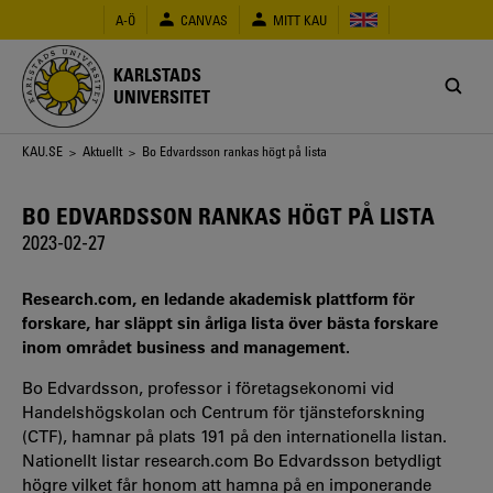
Hoppa
A-Ö
CANVAS
MITT KAU
till
huvudinnehåll
KARLSTADS
UNIVERSITET
Länkstig
KAU.SE
>
Aktuellt
> Bo Edvardsson rankas högt på lista
BO EDVARDSSON RANKAS HÖGT PÅ LISTA
2023-02-27
Research.com, en ledande akademisk plattform för
forskare, har släppt sin årliga lista över bästa forskare
inom området business and management.
Bo Edvardsson, professor i företagsekonomi vid
Handelshögskolan och Centrum för tjänsteforskning
(CTF), hamnar på plats 191 på den internationella listan.
Nationellt listar research.com Bo Edvardsson betydligt
högre vilket får honom att hamna på en imponerande