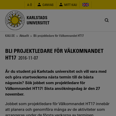
Hoppa
A-Ö
CANVAS
MITT KAU
till
huvudinnehåll
KARLSTADS
UNIVERSITET
Länkstig
KAU.SE
>
Aktuellt
> Bli projektledare för Välkomnandet HT17
BLI PROJEKTLEDARE FÖR VÄLKOMNANDET
HT17
2016-11-07
Är du student på Karlstads universitet och vill vara med
och göra startveckorna nästa termin till de bästa
någonsin? Sök jobbet som projektledare för
Välkomnandet HT17! Sista ansökningsdag är den 27
november.
Jobbet som projektledare för Välkomnandet HT17 innebär
att planera och genomföra många av de aktiviteter som
arrangeras under de första veckorna av terminen.