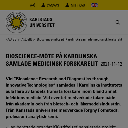
Hoppa
A-Ö
CANVAS
MITT KAU
till
huvudinnehåll
KARLSTADS
UNIVERSITET
Länkstig
KAU.SE
>
Aktuellt
> Bioscience-möte på Karolinska samlade medicinsk forskarelit
BIOSCIENCE-MÖTE PÅ KAROLINSKA
SAMLADE MEDICINSK FORSKARELIT
2021-11-12
Vid ”Bioscience Research and Diagnostics through
Innovative Technologies” samlades i Karolinska institutets
aula flera av landets främsta forskare inom bland annat
infektionsmedicin. Vid eventet medverkade talare både
från akademin och från biotech- och läkemedelsindustrin.
Från Karlstads universitet medverkade Torgny Fornstedt,
professor i analytisk kemi.
- Jag berättade om vårt KK-stiftelsefinansierade projekt