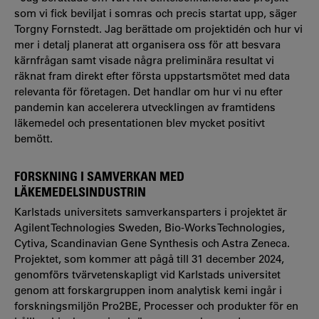
som vi fick beviljat i somras och precis startat upp, säger
Torgny Fornstedt. Jag berättade om projektidén och hur vi
mer i detalj planerat att organisera oss för att besvara
kärnfrågan samt visade några preliminära resultat vi
räknat fram direkt efter första uppstartsmötet med
data
relevanta för
företagen. Det handlar om hur vi nu efter
pandemin kan accelerera utvecklingen av framtidens
läkemedel och presentationen blev mycket positivt
bemött.
FORSKNING I SAMVERKAN MED
LÄKEMEDELSINDUSTRIN
Karlstads universitets samverkansparters i projektet är
Agilent Technologies Sweden, Bio-Works Technologies,
Cytiva, Scandinavian Gene Synthesis och Astra Zeneca.
Projektet, som kommer att pågå till 31 december 2024,
genomförs tvärvetenskapligt vid Karlstads universitet
genom att forskargruppen inom analytisk kemi ingår i
forskningsmiljön Pro2BE, Processer och produkter för en