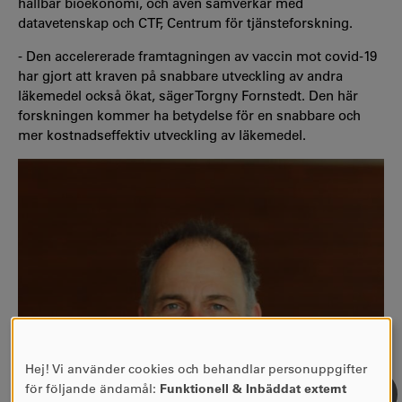
hållbar bioekonomi, och även samverkar med
datavetenskap och CTF, Centrum för tjänsteforskning.
-
Den accelererade framtagningen av vaccin mot covid-19
har gjort att kraven på snabbare utveckling av andra
läkemedel också ökat, säger Torgny Fornstedt. Den här
forskningen kommer ha betydelse för en snabbare och
mer kostnadseffektiv utveckling av läkemedel.
Hej! Vi använder cookies och behandlar personuppgifter
ANVÄNDNING
för följande ändamål:
Funktionell & Inbäddat externt
AV