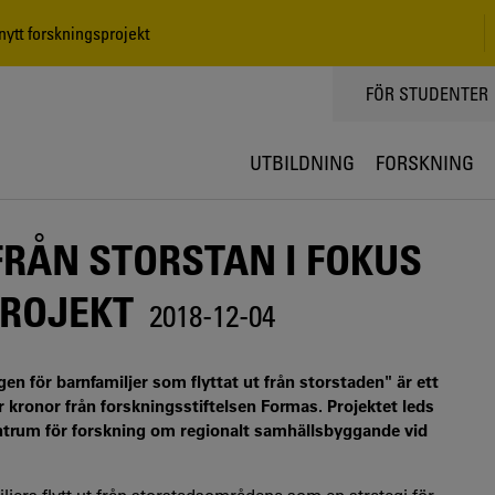
 nytt forskningsprojekt
TOPPMENY
FÖR STUDENTER
UTBILDNING
FORSKNING
FRÅN STORSTAN I FOKUS
PROJEKT
2018-12-04
en för barnfamiljer som flyttat ut från storstaden" är ett
r kronor från forskningsstiftelsen Formas. Projektet leds
ntrum för forskning om regionalt samhällsbyggande vid