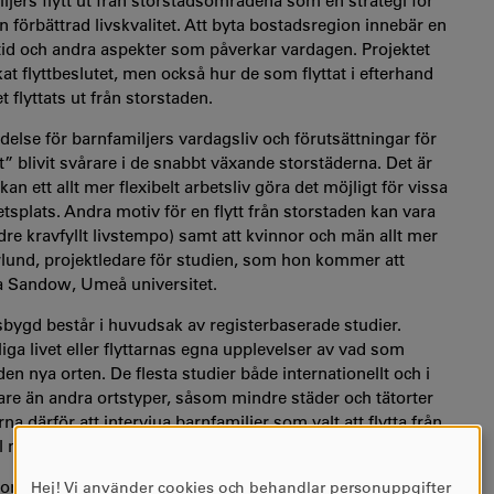
ljers flytt ut från storstadsområdena som en strategi för
en förbättrad livskvalitet. Att byta bostadsregion innebär en
ritid och andra aspekter som påverkar vardagen. Projektet
at flyttbeslutet, men också hur de som flyttat i efterhand
t flyttats ut från storstaden.
lse för barnfamiljers vardagsliv och förutsättningar för
vet” blivit svårare i de snabbt växande storstäderna. Det är
n ett allt mer flexibelt arbetsliv göra det möjligt för vissa
etsplats. Andra motiv för en flytt från storstaden kan vara
e kravfyllt livstempo) samt att kvinnor och män allt mer
rlund, projektledare för studien, som hon kommer att
 Sandow, Umeå universitet.
ndsbygd består i huvudsak av registerbaserade studier.
iga livet eller flyttarnas egna upplevelser av vad som
en nya orten. De flesta studier både internationellt och i
are än andra ortstyper, såsom mindre städer och tätorter
na därför att intervjua barnfamiljer som valt att flytta från
mindre städer och orter.
tor och konkret visa sin vardagsmiljö i en promenad-
Hej! Vi använder cookies och behandlar personuppgifter