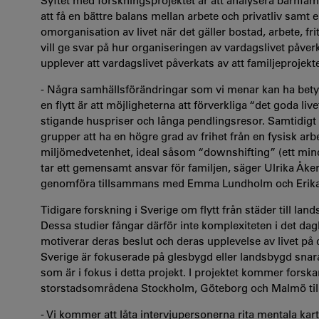
Syftet med forskningsprojektet är att analysera barnfami
att få en bättre balans mellan arbete och privatliv samt 
omorganisation av livet när det gäller bostad, arbete, f
vill ge svar på hur organiseringen av vardagslivet påverk
upplever att vardagslivet påverkats av att familjeprojekte
- Några samhällsförändringar som vi menar kan ha betyde
en flytt är att möjligheterna att förverkliga “det goda li
stigande huspriser och långa pendlingsresor. Samtidigt ka
grupper att ha en högre grad av frihet från en fysisk arb
miljömedvetenhet, ideal såsom “downshifting” (ett mindr
tar ett gemensamt ansvar för familjen, säger Ulrika Åke
genomföra tillsammans med Emma Lundholm och Erika
Tidigare forskning i Sverige om flytt från städer till la
Dessa studier fångar därför inte komplexiteten i det dagl
motiverar deras beslut och deras upplevelse av livet på d
Sverige är fokuserade på glesbygd eller landsbygd snar
som är i fokus i detta projekt. I projektet kommer forskar
storstadsområdena Stockholm, Göteborg och Malmö till 
- Vi kommer att låta intervjupersonerna rita mentala kar