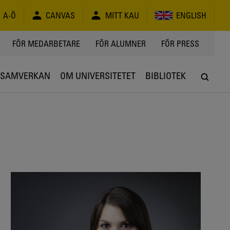
A-Ö
CANVAS
MITT KAU
ENGLISH
FÖR MEDARBETARE
FÖR ALUMNER
FÖR PRESS
SAMVERKAN
OM UNIVERSITETET
BIBLIOTEK