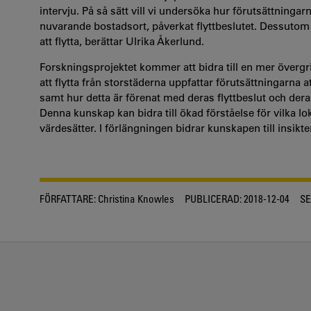
intervju. På så sätt vill vi undersöka hur förutsättningarn
nuvarande bostadsort, påverkat flyttbeslutet. Dessutom v
att flytta, berättar Ulrika Åkerlund.
Forskningsprojektet kommer att bidra till en mer övergri
att flytta från storstäderna uppfattar förutsättningarna at
samt hur detta är förenat med deras flyttbeslut och deras 
Denna kunskap kan bidra till ökad förståelse för vilka lo
värdesätter. I förlängningen bidrar kunskapen till insik
FÖRFATTARE:
Christina Knowles
PUBLICERAD:
2018-12-04
SE