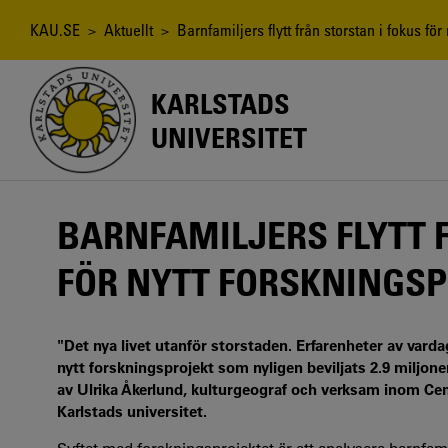
Hoppa
till
Länkstig
KAU.SE
>
Aktuellt
> Barnfamiljers flytt från storstan i fokus för
huvudinnehåll
KARLSTADS
UNIVERSITET
BARNFAMILJERS FLYTT 
FÖR NYTT FORSKNINGS
"Det nya livet utanför storstaden. Erfarenheter av vardag
nytt forskningsprojekt som nyligen beviljats 2.9 miljone
av Ulrika Åkerlund, kulturgeograf och verksam inom Ce
Karlstads universitet.