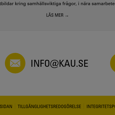
utbildar kring samhällsviktiga frågor, i nära samarbet
LÄS MER
INFO@KAU.SE
SIDAN
TILLGÄNGLIGHETSREDOGÖRELSE
INTEGRITETSP