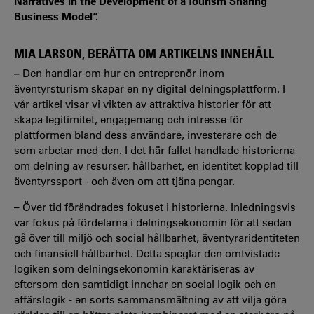
Narratives in the Development of a Tourism Sharing
Business Model”.
MIA LARSON, BERÄTTA OM ARTIKELNS INNEHÅLL
–
Den handlar om hur en entreprenör inom
äventyrsturism skapar en ny digital delningsplattform. I
vår artikel visar vi vikten av attraktiva historier för att
skapa legitimitet, engagemang och intresse för
plattformen bland dess användare, investerare och de
som arbetar med den. I det här fallet handlade historierna
om delning av resurser, hållbarhet, en identitet kopplad till
äventyrssport - och även om att tjäna pengar.
– Över tid förändrades fokuset i historierna. Inledningsvis
var fokus på fördelarna i delningsekonomin för att sedan
gå över till miljö och social hållbarhet, äventyraridentiteten
och finansiell hållbarhet. Detta speglar den omtvistade
logiken som delningsekonomin karaktäriseras av
eftersom den samtidigt innehar en social logik och en
affärslogik - en sorts sammansmältning av att vilja göra