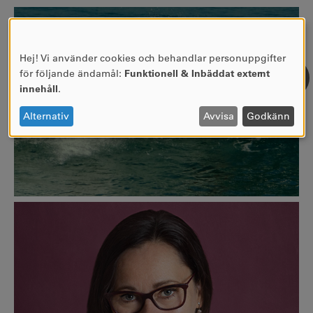
Hej! Vi använder cookies och behandlar personuppgifter
ANVÄNDNING
för följande ändamål:
Funktionell & Inbäddat externt
AV
innehåll
.
PERSONUPPGIFTER
OCH
Alternativ
Avvisa
Godkänn
COOKIES