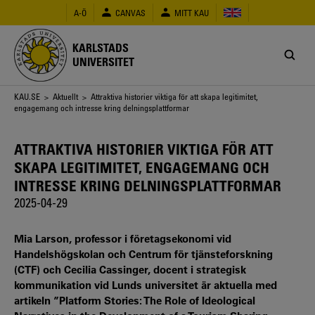
Hoppa
A-Ö
CANVAS
MITT KAU
till
huvudinnehåll
KARLSTADS
UNIVERSITET
Länkstig
KAU.SE
>
Aktuellt
> Attraktiva historier viktiga för att skapa legitimitet,
engagemang och intresse kring delningsplattformar
ATTRAKTIVA HISTORIER VIKTIGA FÖR ATT
SKAPA LEGITIMITET, ENGAGEMANG OCH
INTRESSE KRING DELNINGSPLATTFORMAR
2025-04-29
Mia Larson, professor i företagsekonomi vid
Handelshögskolan och Centrum för tjänsteforskning
(CTF) och Cecilia Cassinger, docent i strategisk
kommunikation vid Lunds universitet är aktuella med
artikeln ”Platform Stories: The Role of Ideological