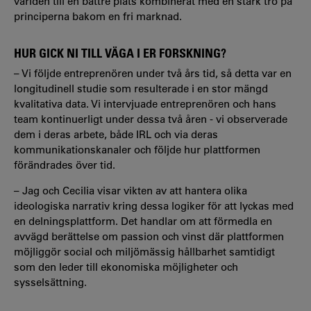
världen till en bättre plats kombinerat med en stark tro på
principerna bakom en fri marknad.
HUR GICK NI TILL VÄGA I ER FORSKNING?
– Vi följde entreprenören under två års tid, så detta var en
longitudinell studie som resulterade i en stor mängd
kvalitativa data. Vi intervjuade entreprenören och hans
team kontinuerligt under dessa två åren - vi observerade
dem i deras arbete, både IRL och via deras
kommunikationskanaler och följde hur plattformen
förändrades över tid.
– Jag och Cecilia visar vikten av att hantera olika
ideologiska narrativ kring dessa logiker för att lyckas med
en delningsplattform. Det handlar om att förmedla en
avvägd berättelse om passion och vinst där plattformen
möjliggör social och miljömässig hållbarhet samtidigt
som den leder till ekonomiska möjligheter och
sysselsättning.