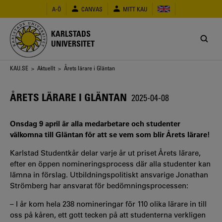
Hoppa
A-Ö
CANVAS
MITT KAU
till
huvudinnehåll
KARLSTADS
UNIVERSITET
Länkstig
KAU.SE
>
Aktuellt
> Årets lärare i Gläntan
ÅRETS LÄRARE I GLÄNTAN
2025-04-08
Onsdag 9 april är alla medarbetare och studenter
välkomna till Gläntan för att se vem som blir Årets lärare!
Karlstad Studentkår delar varje år ut priset Årets lärare,
efter en öppen nomineringsprocess där alla studenter kan
lämna in förslag. Utbildningspolitiskt ansvarige Jonathan
Strömberg har ansvarat för bedömningsprocessen:
– I år kom hela 238 nomineringar för 110 olika lärare in till
oss på kåren, ett gott tecken på att studenterna verkligen