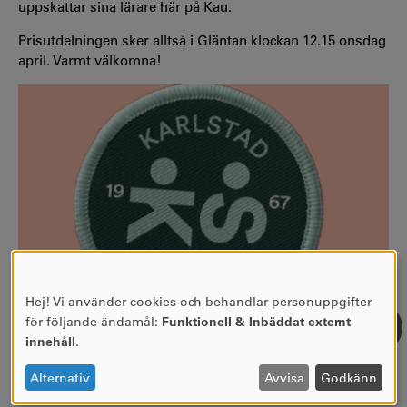
uppskattar sina lärare här på Kau.
Prisutdelningen sker alltså i Gläntan klockan 12.15 onsdag
april. Varmt välkomna!
Hej! Vi använder cookies och behandlar personuppgifter
ANVÄNDNING
för följande ändamål:
Funktionell & Inbäddat externt
AV
innehåll
.
PERSONUPPGIFTER
OCH
Alternativ
Avvisa
Godkänn
COOKIES