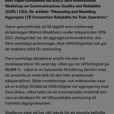
Best Paper-utmärkelse vid IEEE:s 36th International
Workshop on Communications Quality and Reliability
(CQR) i USA, för artikeln “Measuring and Modeling
Aggregate LTE Connection Reliability for Train Operators”.
Tester genomfördes på 50 tågsätt som trafikerade
sträckningen Malmö-Stockholm under tidsperioden 2019-
2021. Antagandet var att aggregerad konnektivitet, dvs
flera samtidiga anslutningar, ökar tillförlitligheten och ger
ett stabilare stöd för anslutning.
Flera samtidiga datalänkar anslöt två eller tre
mobiloperatörer till varje tåg, vilket gav en tillförlitlighet på
99,994 % - vilket är en betydande förbättring jämfört med
att använda en enda länk till den bäst presterande
nätoperatören. Både modellerings- och mätresultat visar
på en kraftigt förbättrad tillförlitlighet vid aggregering över
flera länkar, vilket tyder på att kommersiella mobilnät kan
vara användbara för att tillhandahålla anslutning till
framtida tågsignalsystem.
Studierna visar på hur rätt teknik för att utnyttja befintlig