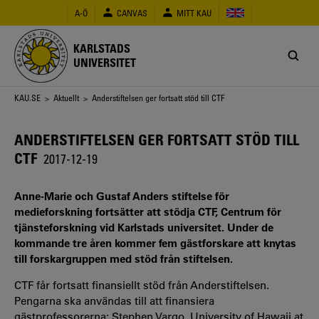
Hoppa
A-Ö
CANVAS
MITT KAU
till
huvudinnehåll
KARLSTADS
UNIVERSITET
Länkstig
KAU.SE
>
Aktuellt
> Anderstiftelsen ger fortsatt stöd till CTF
ANDERSTIFTELSEN GER FORTSATT STÖD TILL
CTF
2017-12-19
Anne-Marie och Gustaf Anders stiftelse för
medieforskning fortsätter att stödja CTF, Centrum för
tjänsteforskning vid Karlstads universitet. Under de
kommande tre åren kommer fem gästforskare att knytas
till forskargruppen med stöd från stiftelsen.
CTF får fortsatt finansiellt stöd från Anderstiftelsen.
Pengarna ska användas till att finansiera
gästprofessorerna: Stephen Vargo, University of Hawaii at