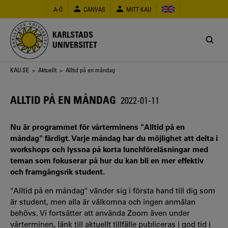
Hoppa
A-Ö
CANVAS
MITT KAU
till
huvudinnehåll
KARLSTADS
UNIVERSITET
Länkstig
KAU.SE
>
Aktuellt
> Alltid på en måndag
ALLTID PÅ EN MÅNDAG
2022-01-11
Nu är programmet för vårterminens "Alltid på en
måndag" färdigt. Varje måndag har du möjlighet att delta i
workshops och lyssna på korta lunchföreläsningar med
teman som fokuserar på hur du kan bli en mer effektiv
och framgångsrik student.
"Alltid på en måndag" vänder sig i första hand till dig som
är student, men alla är välkomna och ingen anmälan
behövs. Vi fortsätter att använda Zoom även under
vårterminen, länk till aktuellt tillfälle publiceras i god tid i