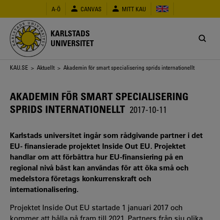
Hoppa
A-Ö
CANVAS
MITT KAU
till
huvudinnehåll
KARLSTADS
UNIVERSITET
Länkstig
KAU.SE
>
Aktuellt
> Akademin för smart specialisering sprids internationellt
AKADEMIN FÖR SMART SPECIALISERING
SPRIDS INTERNATIONELLT
2017-10-11
Karlstads universitet ingår som rådgivande partner i det
EU- finansierade projektet Inside Out EU. Projektet
handlar om att förbättra hur EU-finansiering på en
regional nivå bäst kan användas för att öka små och
medelstora företags konkurrenskraft och
internationalisering.
Projektet Inside Out EU startade 1 januari 2017 och
kommer att hålla på fram till 2021. Partners från sju olika