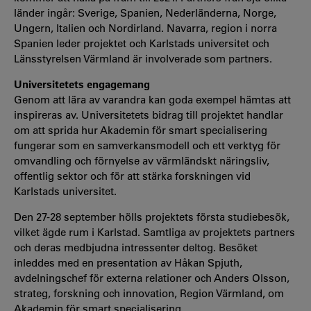
länder ingår: Sverige, Spanien, Nederländerna, Norge,
Ungern, Italien och Nordirland. Navarra, region i norra
Spanien leder projektet och Karlstads universitet och
Länsstyrelsen Värmland är involverade som partners.
Universitetets engagemang
Genom att lära av varandra kan goda exempel hämtas att
inspireras av. Universitetets bidrag till projektet handlar
om att sprida hur Akademin för smart specialisering
fungerar som en samverkansmodell och ett verktyg för
omvandling och förnyelse av värmländskt näringsliv,
offentlig sektor och för att stärka forskningen vid
Karlstads universitet.
Den 27-28 september hölls projektets första studiebesök,
vilket ägde rum i Karlstad. Samtliga av projektets partners
och deras medbjudna intressenter deltog. Besöket
inleddes med en presentation av Håkan Spjuth,
avdelningschef för externa relationer och Anders Olsson,
strateg, forskning och innovation, Region Värmland, om
Akademin för smart specialisering.