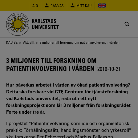
Hoppa
A-Ö
CANVAS
MITT KAU
till
huvudinnehåll
KARLSTADS
UNIVERSITET
Länkstig
KAU.SE
>
Aktuellt
> 3 miljoner till forskning om patientinvolvering i vården
3 MILJONER TILL FORSKNING OM
PATIENTINVOLVERING I VÅRDEN
2016-10-21
Hur påverkas arbetet i vården av ökad patientinvolvering?
Detta ska forskare vid CTF, Centrum för tjänsteforskning
vid Karlstads universitet, reda ut i ett nytt
forskningsprojekt som får 3 miljoner från forskningsrådet
Forte under tre år.
I projektet "Patientinvolvering som idé och organisatorisk
praktik: Förhållningssätt, handlingsmönster och yrkesroll"
ska forskarna Per Echeverri och Markus Fellesson,