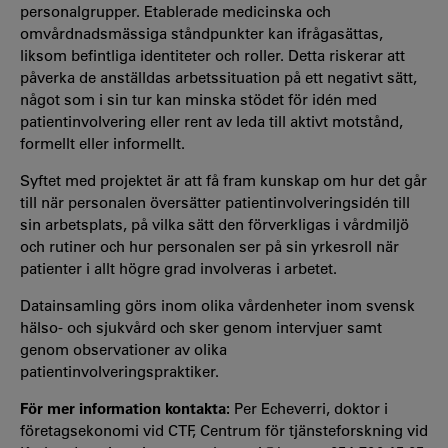
personalgrupper. Etablerade medicinska och
omvårdnadsmässiga ståndpunkter kan ifrågasättas,
liksom befintliga identiteter och roller. Detta riskerar att
påverka de anställdas arbetssituation på ett negativt sätt,
något som i sin tur kan minska stödet för idén med
patientinvolvering eller rent av leda till aktivt motstånd,
formellt eller informellt.
Syftet med projektet är att få fram kunskap om hur det går
till när personalen översätter patientinvolveringsidén till
sin arbetsplats, på vilka sätt den förverkligas i vårdmiljö
och rutiner och hur personalen ser på sin yrkesroll när
patienter i allt högre grad involveras i arbetet.
Datainsamling görs inom olika vårdenheter inom svensk
hälso- och sjukvård och sker genom intervjuer samt
genom observationer av olika
patientinvolveringspraktiker.
För mer information kontakta:
Per Echeverri, doktor i
företagsekonomi vid CTF, Centrum för tjänsteforskning vid