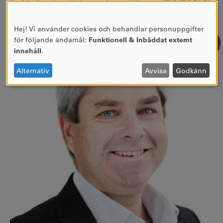
Karlstads universitet, per.echeverri@kau.se, 054-700 15 05.
Hej! Vi använder cookies och behandlar personuppgifter
ANVÄNDNING
för följande ändamål:
Funktionell & Inbäddat externt
AV
innehåll
.
PERSONUPPGIFTER
OCH
Alternativ
Avvisa
Godkänn
COOKIES