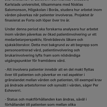
Karlstads universitet, tillsammans med Nicklas
Salomonson, Högskolan i Borås, studera hur arbetet inom
vården påverkas när patienter involveras. Projektet är
finasierat av Forte och löper över tre år.
Under denna period ska forskarna analysera hur arbetet
inom vården påverkas av ökad patientinvolvering ur ett
medarbetarperspektiv, företrädesvis läkare och
sjuksköterskor. Detta mot bakgrund av att begrepp som
personcentrerad vård, patientinvolvering och
brukarinvolvering lyfts fram som nödvändiga
utgångspunkter för framtidens vård.
- Att involvera patienter innebär att en del makt flyttas
över till patienten och påverkar en rad aspekter i
gränslandet mellan vården och patienten, till exempel krav
på ändrade arbetsformer och synsätt i vården, säger Per
Echeverri.
- Status och maktförhållanden kan ändras, såväl i
förhållandet till patienten som mellan olika