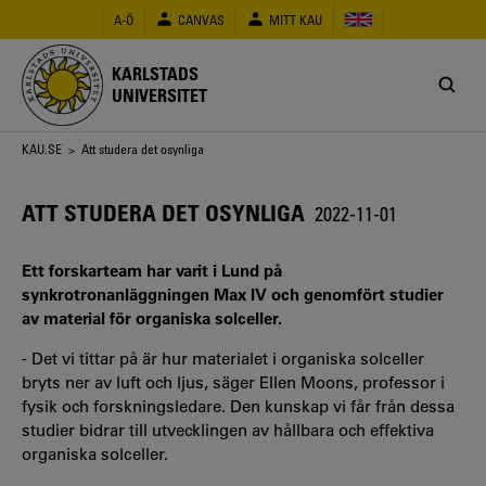
Hoppa
A-Ö
CANVAS
MITT KAU
till
huvudinnehåll
KARLSTADS
UNIVERSITET
Länkstig
KAU.SE
> Att studera det osynliga
ATT STUDERA DET OSYNLIGA
2022-11-01
Ett forskarteam har varit i Lund på
synkrotronanläggningen Max IV och genomfört studier
av material för organiska solceller.
- Det vi tittar på är hur materialet i organiska solceller
bryts ner av luft och ljus, säger Ellen Moons, professor i
fysik och forskningsledare. Den kunskap vi får från dessa
studier bidrar till utvecklingen av hållbara och effektiva
organiska solceller.