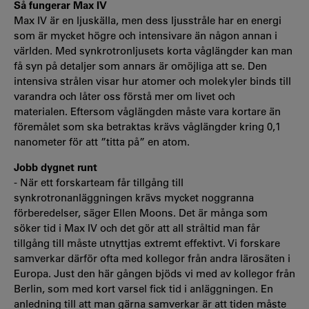
Så fungerar Max IV
Max IV är en ljuskälla, men dess ljusstråle har en energi
som är mycket högre och intensivare än någon annan i
världen. Med synkrotronljusets korta våglängder kan man
få syn på detaljer som annars är omöjliga att se. Den
intensiva strålen visar hur atomer och molekyler binds till
varandra och låter oss förstå mer om livet och
materialen. Eftersom våglängden måste vara kortare än
föremålet som ska betraktas krävs våglängder kring 0,1
nanometer för att ”titta på” en atom.
Jobb dygnet runt
- När ett forskarteam får tillgång till
synkrotronanläggningen krävs mycket noggranna
förberedelser, säger Ellen Moons. Det är många som
söker tid i Max IV och det gör att all stråltid man får
tillgång till måste utnyttjas extremt effektivt. Vi forskare
samverkar därför ofta med kollegor från andra lärosäten i
Europa. Just den här gången bjöds vi med av kollegor från
Berlin, som med kort varsel fick tid i anläggningen. En
anledning till att man gärna samverkar är att tiden måste