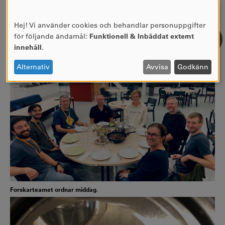
Hej! Vi använder cookies och behandlar personuppgifter
ANVÄNDNING
för följande ändamål:
Funktionell & Inbäddat externt
AV
innehåll
.
Max IV
PERSONUPPGIFTER
OCH
Alternativ
Avvisa
Godkänn
COOKIES
Forskarteamet ordnar middag.