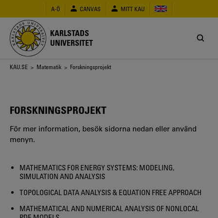
Hoppa
A-Ö
CANVAS
MITT KAU
till
huvudinnehåll
KARLSTADS
UNIVERSITET
Länkstig
KAU.SE
>
Matematik
> Forskningsprojekt
FORSKNINGSPROJEKT
För mer information, besök sidorna nedan eller använd
menyn.
MATHEMATICS FOR ENERGY SYSTEMS: MODELING,
SIMULATION AND ANALYSIS
TOPOLOGICAL DATA ANALYSIS & EQUATION FREE APPROACH
MATHEMATICAL AND NUMERICAL ANALYSIS OF NONLOCAL
PDE MODELS