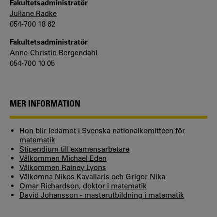
Fakultetsadministratör
Juliane Radke
054-700 18 62
Fakultetsadministratör
Anne-Christin Bergendahl
054-700 10 05
MER INFORMATION
Hon blir ledamot i Svenska nationalkomittéen för
matematik
Stipendium till examensarbetare
Välkommen Michael Eden
Välkommen Rainey Lyons
Välkomna Nikos Kavallaris och Grigor Nika
Omar Richardson, doktor i matematik
David Johansson - masterutbildning i matematik