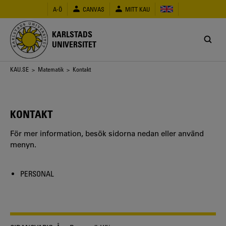
Hoppa
A-Ö
CANVAS
MITT KAU
till
huvudinnehåll
KARLSTADS
UNIVERSITET
Länkstig
KAU.SE
>
Matematik
> Kontakt
KONTAKT
För mer information, besök sidorna nedan eller använd
menyn.
PERSONAL