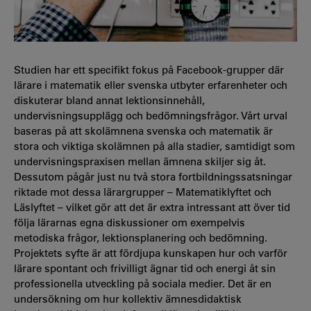
Studien har ett specifikt fokus på Facebook-grupper där
lärare i matematik eller svenska utbyter erfarenheter och
diskuterar bland annat lektionsinnehåll,
undervisningsupplägg och bedömningsfrågor. Vårt urval
baseras på att skolämnena svenska och matematik är
stora och viktiga skolämnen på alla stadier, samtidigt som
undervisningspraxisen mellan ämnena skiljer sig åt.
Dessutom pågår just nu två stora fortbildningssatsningar
riktade mot dessa lärargrupper – Matematiklyftet och
Läslyftet – vilket gör att det är extra intressant att över tid
följa lärarnas egna diskussioner om exempelvis
metodiska frågor, lektionsplanering och bedömning.
Projektets syfte är att fördjupa kunskapen hur och varför
lärare spontant och frivilligt ägnar tid och energi åt sin
professionella utveckling på sociala medier. Det är en
undersökning om hur kollektiv ämnesdidaktisk