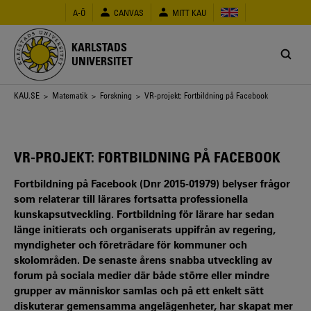
Hoppa
A-Ö
CANVAS
MITT KAU
till
huvudinnehåll
KARLSTADS
UNIVERSITET
Länkstig
KAU.SE
>
Matematik
>
Forskning
> VR-projekt: Fortbildning på Facebook
VR-PROJEKT: FORTBILDNING PÅ FACEBOOK
Fortbildning på Facebook (Dnr 2015-01979) belyser frågor
som relaterar till lärares fortsatta professionella
kunskapsutveckling. Fortbildning för lärare har sedan
länge initierats och organiserats uppifrån av regering,
myndigheter och företrädare för kommuner och
skolområden. De senaste årens snabba utveckling av
forum på sociala medier där både större eller mindre
grupper av människor samlas och på ett enkelt sätt
diskuterar gemensamma angelägenheter, har skapat mer