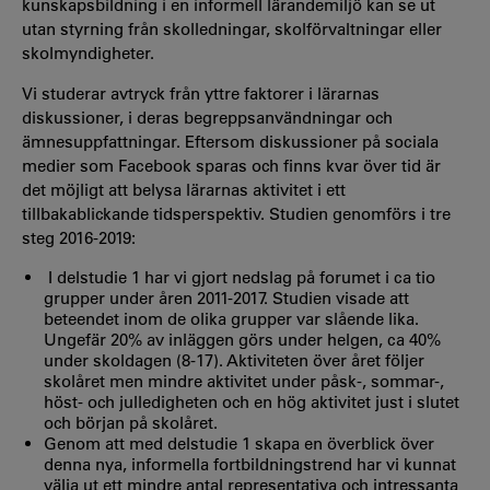
kunskapsbildning i en informell lärandemiljö kan se ut
utan styrning från skolledningar, skolförvaltningar eller
skolmyndigheter.
Vi studerar avtryck från yttre faktorer i lärarnas
diskussioner, i deras begreppsanvändningar och
ämnesuppfattningar. Eftersom diskussioner på sociala
medier som Facebook sparas och finns kvar över tid är
det möjligt att belysa lärarnas aktivitet i ett
tillbakablickande tidsperspektiv. Studien genomförs i tre
steg 2016-2019:
I delstudie 1 har vi gjort nedslag på forumet i ca tio
grupper under åren 2011-2017. Studien visade att
beteendet inom de olika grupper var slående lika.
Ungefär 20% av inläggen görs under helgen, ca 40%
under skoldagen (8-17). Aktiviteten över året följer
skolåret men mindre aktivitet under påsk-, sommar-,
höst- och julledigheten och en hög aktivitet just i slutet
och början på skolåret.
Genom att med delstudie 1 skapa en överblick över
denna nya, informella fortbildningstrend har vi kunnat
välja ut ett mindre antal representativa och intressanta