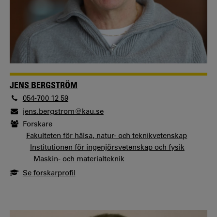
JENS BERGSTRÖM
054-700 12 59
jens.bergstrom@kau.se
Forskare
Fakulteten för hälsa, natur- och teknikvetenskap
Institutionen för ingenjörsvetenskap och fysik
Maskin- och materialteknik
Se forskarprofil