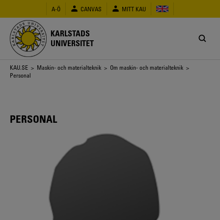
Hoppa
A-Ö
CANVAS
MITT KAU
till
huvudinnehåll
KARLSTADS
UNIVERSITET
Länkstig
KAU.SE
>
Maskin- och materialteknik
>
Om maskin- och materialteknik
>
Personal
PERSONAL