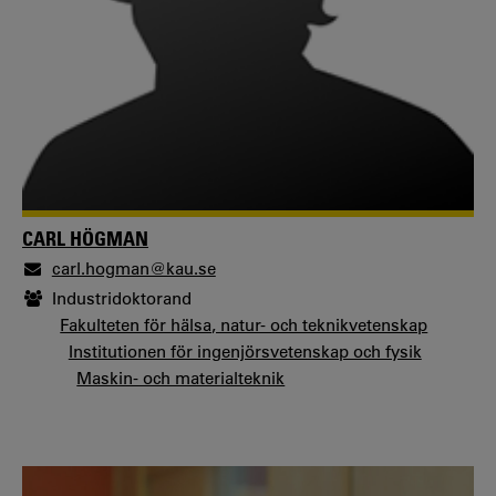
CARL HÖGMAN
carl.hogman@kau.se
Industridoktorand
Fakulteten för hälsa, natur- och teknikvetenskap
Institutionen för ingenjörsvetenskap och fysik
Maskin- och materialteknik