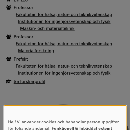
Professor
Fakulteten för hälsa, natur- och teknikvetenskap
Institutionen för ingenjörsvetenskap och fysik
Maskin- och materialteknik
Professor
Fakulteten för hälsa, natur- och teknikvetenskap
Materialforskning
Prefekt
Fakulteten för hälsa, natur- och teknikvetenskap
Institutionen för ingenjörsvetenskap och fysik
Se forskarprofil
Hej! Vi använder cookies och behandlar personuppgifter
ANVÄNDNING
för följande ändamål:
Funktionell & Inbäddat externt