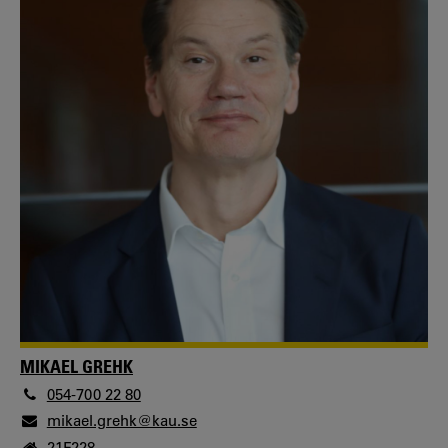
MIKAEL GREHK
054-700 22 80
mikael.grehk@kau.se
21F228