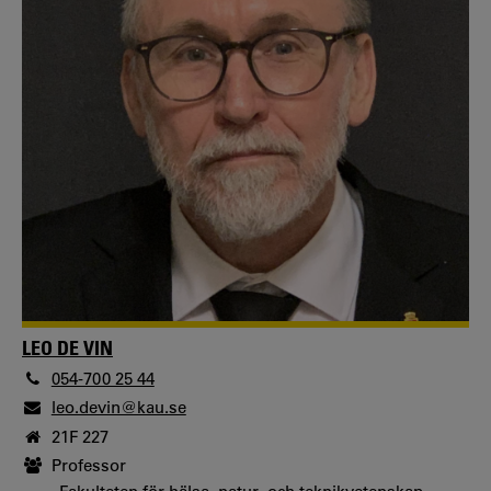
LEO DE VIN
054-700 25 44
leo.devin@kau.se
21F 227
Professor