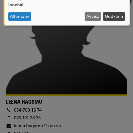
AV
innehåll
.
PERSONUPPGIFTER
OCH
Alternativ
Avvisa
Godkänn
COOKIES
LEENA HAGSMO
054-700 16 74
076-101 38 25
leena.hagsmo@kau.se