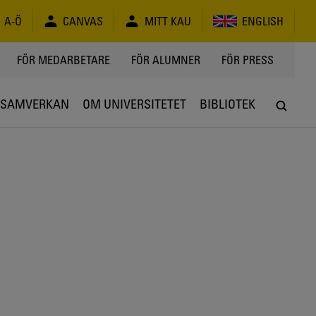
A-Ö
CANVAS
MITT KAU
ENGLISH
FÖR MEDARBETARE
FÖR ALUMNER
FÖR PRESS
SAMVERKAN
OM UNIVERSITETET
BIBLIOTEK