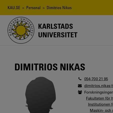
Hoppa
till
Länkstig
KAU.SE
>
Personal
> Dimitrios Nikas
huvudinnehåll
KARLSTADS
UNIVERSITET
DIMITRIOS NIKAS
054-700 21 95
dimitrios.nikas
Forskningsingen
Fakulteten för 
Institutionen 
Maskin- och 