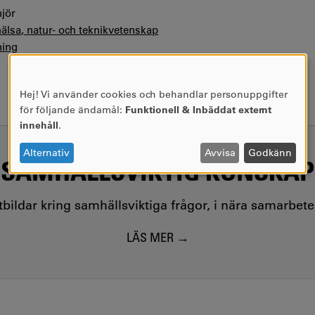
jör
hälsa, natur- och teknikvetenskap
ning
Hej! Vi använder cookies och behandlar personuppgifter
ANVÄNDNING
för följande ändamål:
Funktionell & Inbäddat externt
AV
innehåll
.
PERSONUPPGIFTER
OCH
Alternativ
Avvisa
Godkänn
SAMHÄLLSVIKTIG KUNSKAP
COOKIES
utbildar kring samhällsviktiga frågor, i nära samarbet
LÄS MER