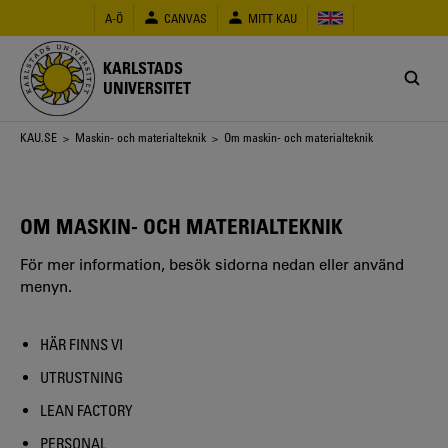
Hoppa
A-Ö
CANVAS
MITT KAU
till
huvudinnehåll
KARLSTADS
UNIVERSITET
Länkstig
KAU.SE
>
Maskin- och materialteknik
> Om maskin- och materialteknik
OM MASKIN- OCH MATERIALTEKNIK
För mer information, besök sidorna nedan eller använd
menyn.
HÄR FINNS VI
UTRUSTNING
LEAN FACTORY
PERSONAL