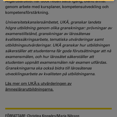
Åtgärdsarbetet har dock redan satts igång, bland annat
genom arbete med kursplaner, kompetensutveckling och
kompetensförstärkning.
Universitetskanslersämbetet, UKÄ, granskar landets
högre utbildning genom olika granskningar: prövningar av
examenstillstånd, granskningar av lärosätenas
kvalitetssäkringsarbete, tematiska utvärderingar samt
utbildningsutvärderingar. UKÄ granskar hur utbildningen
säkerställer att studenterna får goda förutsättningar att nå
examensmålen, och hur lärosätet säkerställer att
studenten uppnått examensmålen när examen utfärdas.
Granskningarna ska också bidra till lärosätenas
utvecklingsarbete av kvaliteten på utbildningarna.
Läs mer om UKÄ:s utvärderingen av
ämneslärarutbildningarna.
FÖRFATTARE:
Christina Knowles/Maria Nilsson