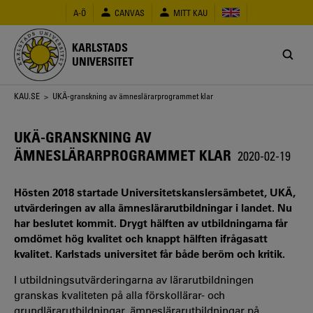
Hoppa
A-Ö
CANVAS
MITT KAU
till
huvudinnehåll
KARLSTADS
UNIVERSITET
Länkstig
KAU.SE
> UKÄ-granskning av ämneslärarprogrammet klar
UKÄ-GRANSKNING AV
ÄMNESLÄRARPROGRAMMET KLAR
2020-02-19
Hösten 2018 startade Universitetskanslersämbetet, UKÄ,
utvärderingen av alla ämneslärarutbildningar i landet. Nu
har beslutet kommit. Drygt hälften av utbildningarna får
omdömet hög kvalitet och knappt hälften ifrågasatt
kvalitet. Karlstads universitet får både beröm och kritik.
I utbildningsutvärderingarna av lärarutbildningen
granskas kvaliteten på alla förskollärar- och
grundlärarutbildningar, ämneslärarutbildningar på