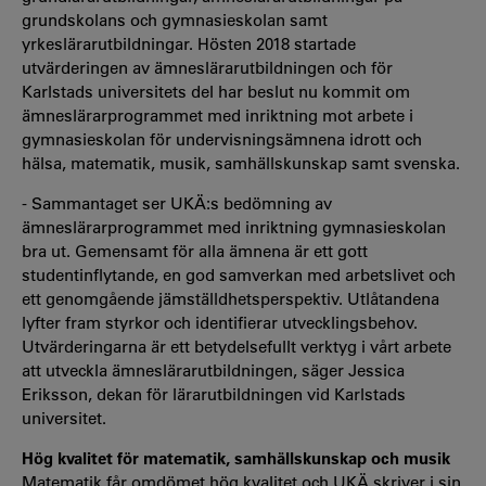
grundskolans och gymnasieskolan samt
yrkeslärarutbildningar. Hösten 2018 startade
utvärderingen av ämneslärarutbildningen och för
Karlstads universitets del har beslut nu kommit om
ämneslärarprogrammet med inriktning mot arbete i
gymnasieskolan för undervisningsämnena idrott och
hälsa, matematik, musik, samhällskunskap samt svenska.
- Sammantaget ser UKÄ:s bedömning av
ämneslärarprogrammet med inriktning gymnasieskolan
bra ut. Gemensamt för alla ämnena är ett gott
studentinflytande, en god samverkan med arbetslivet och
ett genomgående jämställdhetsperspektiv. Utlåtandena
lyfter fram styrkor och identifierar utvecklingsbehov.
Utvärderingarna är ett betydelsefullt verktyg i vårt arbete
att utveckla ämneslärarutbildningen, säger Jessica
Eriksson, dekan för lärarutbildningen vid Karlstads
universitet.
Hög kvalitet för matematik, samhällskunskap och musik
Matematik får omdömet hög kvalitet och UKÄ skriver i sin