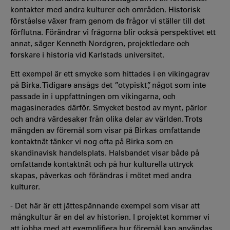
kontakter med andra kulturer och områden. Historisk
förståelse växer fram genom de frågor vi ställer till det
förflutna. Förändrar vi frågorna blir också perspektivet ett
annat, säger Kenneth Nordgren, projektledare och
forskare i historia vid Karlstads universitet.
Ett exempel är ett smycke som hittades i en vikingagrav
på Birka. Tidigare ansågs det ”otypiskt”, något som inte
passade in i uppfattningen om vikingarna, och
magasinerades därför. Smycket bestod av mynt, pärlor
och andra värdesaker från olika delar av världen. Trots
mängden av föremål som visar på Birkas omfattande
kontaktnät tänker vi nog ofta på Birka som en
skandinavisk handelsplats. Halsbandet visar både på
omfattande kontaktnät och på hur kulturella uttryck
skapas, påverkas och förändras i mötet med andra
kulturer.
- Det här är ett jättespännande exempel som visar att
mångkultur är en del av historien. I projektet kommer vi
att jobba med att exemplifiera hur föremål kan användas