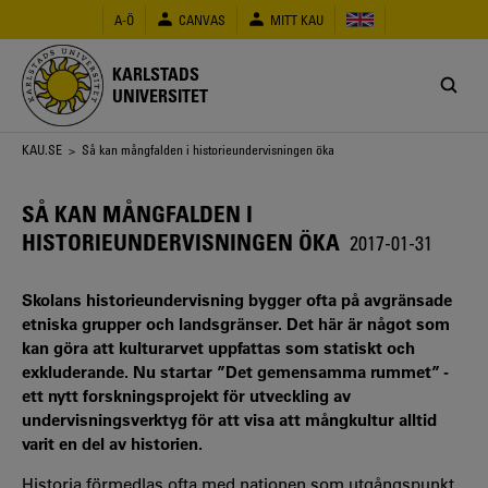
Hoppa
A-Ö
CANVAS
MITT KAU
till
huvudinnehåll
KARLSTADS
UNIVERSITET
Länkstig
KAU.SE
> Så kan mångfalden i historieundervisningen öka
SÅ KAN MÅNGFALDEN I
HISTORIEUNDERVISNINGEN ÖKA
2017-01-31
Skolans historieundervisning bygger ofta på avgränsade
etniska grupper och landsgränser. Det här är något som
kan göra att kulturarvet uppfattas som statiskt och
exkluderande. Nu startar ”Det gemensamma rummet” -
ett nytt forskningsprojekt för utveckling av
undervisningsverktyg för att visa att mångkultur alltid
varit en del av historien.
Historia förmedlas ofta med nationen som utgångspunkt,