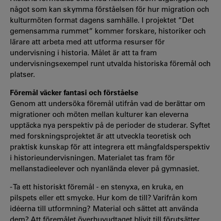
något som kan skymma förståelsen för hur migration och
kulturmöten format dagens samhälle. I projektet ”Det
gemensamma rummet” kommer forskare, historiker och
lärare att arbeta med att utforma resurser för
undervisning i historia. Målet är att ta fram
undervisningsexempel runt utvalda historiska föremål och
platser.
Föremål väcker fantasi och förståelse
Genom att undersöka föremål utifrån vad de berättar om
migrationer och möten mellan kulturer kan eleverna
upptäcka nya perspektiv på de perioder de studerar. Syftet
med forskningsprojektet är att utveckla teoretisk och
praktisk kunskap för att integrera ett mångfaldsperspektiv
i historieundervisningen. Materialet tas fram för
mellanstadieelever och nyanlända elever på gymnasiet.
- Ta ett historiskt föremål - en stenyxa, en kruka, en
pilspets eller ett smycke. Hur kom de till? Varifrån kom
idéerna till utformning? Material och sättet att använda
dem? Att föremålet överhuvudtaget blivit till förutsätter