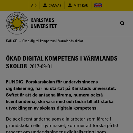
Hoppa
A-Ö
CANVAS
MITT KAU
till
huvudinnehåll
KARLSTADS
UNIVERSITET
Länkstig
KAU.SE
> Ökad digital kompetens i Värmlands skolor
ÖKAD DIGITAL KOMPETENS I VÄRMLANDS
SKOLOR
2017-09-01
FUNDIG, Forskarskolan för undervisningens
digitalisering, har nu startat på Karlstads universitet.
Syftet är att de antagna lärarna, numera också
licentianderna, ska vara med och bidra till att stärka
utvecklingen av skolans digitala kompetens.
De sex licentianderna som alla arbetar som lärare i
grundskolan eller gymnasiet, kommer att forska på 50
procent om undervisningens digitalisering inom