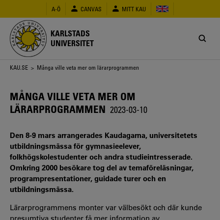
Hoppa
A-Ö
CANVAS
MITT KAU
till
huvudinnehåll
KARLSTADS
UNIVERSITET
Länkstig
KAU.SE
> Många ville veta mer om lärarprogrammen
MÅNGA VILLE VETA MER OM
LÄRARPROGRAMMEN
2023-03-10
Den 8-9 mars arrangerades Kaudagarna, universitetets
utbildningsmässa för gymnasieelever,
folkhögskolestudenter och andra studieintresserade.
Omkring 2000 besökare tog del av temaföreläsningar,
programpresentationer, guidade turer och en
utbildningsmässa.
Lärarprogrammens monter var välbesökt och där kunde
presumtiva studenter få mer information av