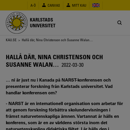
Hoppa
A-Ö
CANVAS
MITT KAU
till
huvudinnehåll
KARLSTADS
UNIVERSITET
Länkstig
KAU.SE
> Hallå där, Nina Christenson och Susanne Walan…
HALLÅ DÄR, NINA CHRISTENSON OCH
SUSANNE WALAN…
2022-03-30
… ni är just nu i Kanada på NARST-konferensen och
presenterar forskning från Karlstads universitet. Vad
handlar konferensen om?
- NARST är en internationell organisation som arbetar för
att genom forskning förbättra skolundervisningen i
främst naturvetenskapliga ämnen. Vartannat år hålls en
konferens, som är en av världens största inom det
naturvetenskapliga didaktiska fältet. I år hålls den i