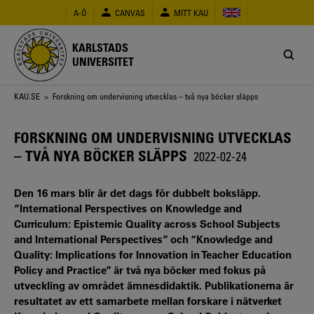
Hoppa
A-Ö
CANVAS
MITT KAU
till
huvudinnehåll
KARLSTADS
UNIVERSITET
Länkstig
KAU.SE
> Forskning om undervisning utvecklas – två nya böcker släpps
FORSKNING OM UNDERVISNING UTVECKLAS
– TVÅ NYA BÖCKER SLÄPPS
2022-02-24
Den 16 mars blir är det dags för dubbelt boksläpp.
”International Perspectives on Knowledge and
Curriculum: Epistemic Quality across School Subjects
and International Perspectives” och “Knowledge and
Quality: Implications for Innovation in Teacher Education
Policy and Practice” är två nya böcker med fokus på
utveckling av området ämnesdidaktik. Publikationerna är
resultatet av ett samarbete mellan forskare i nätverket