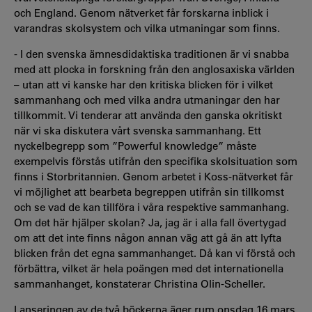
och England. Genom nätverket får forskarna inblick i
varandras skolsystem och vilka utmaningar som finns.
- I den svenska ämnesdidaktiska traditionen är vi snabba
med att plocka in forskning från den anglosaxiska världen
– utan att vi kanske har den kritiska blicken för i vilket
sammanhang och med vilka andra utmaningar den har
tillkommit. Vi tenderar att använda den ganska okritiskt
när vi ska diskutera vårt svenska sammanhang. Ett
nyckelbegrepp som ”Powerful knowledge” måste
exempelvis förstås utifrån den specifika skolsituation som
finns i Storbritannien. Genom arbetet i Koss-nätverket får
vi möjlighet att bearbeta begreppen utifrån sin tillkomst
och se vad de kan tillföra i våra respektive sammanhang.
Om det här hjälper skolan? Ja, jag är i alla fall övertygad
om att det inte finns någon annan väg att gå än att lyfta
blicken från det egna sammanhanget. Då kan vi förstå och
förbättra, vilket är hela poängen med det internationella
sammanhanget, konstaterar Christina Olin-Scheller.
Lanseringen av de två böckerna äger rum onsdag 16 mars