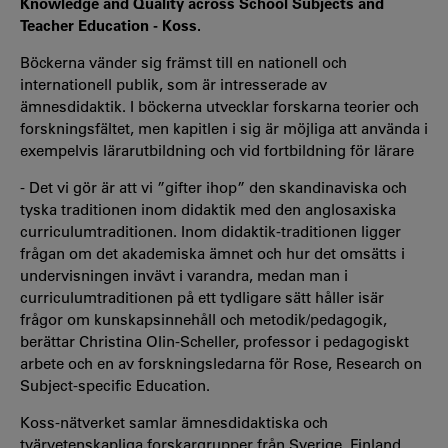
Knowledge and Quality across School Subjects and
Teacher Education - Koss.
Böckerna vänder sig främst till en nationell och
internationell publik, som är intresserade av
ämnesdidaktik. I böckerna utvecklar forskarna teorier och
forskningsfältet, men kapitlen i sig är möjliga att använda i
exempelvis lärarutbildning och vid fortbildning för lärare
- Det vi gör är att vi ”gifter ihop” den skandinaviska och
tyska traditionen inom didaktik med den anglosaxiska
curriculumtraditionen. Inom didaktik-traditionen ligger
frågan om det akademiska ämnet och hur det omsätts i
undervisningen invävt i varandra, medan man i
curriculumtraditionen på ett tydligare sätt håller isär
frågor om kunskapsinnehåll och metodik/pedagogik,
berättar Christina Olin-Scheller, professor i pedagogiskt
arbete och en av forskningsledarna för Rose, Research on
Subject-specific Education.
Koss-nätverket samlar ämnesdidaktiska och
tvärvetenskapliga forskargrupper från Sverige, Finland