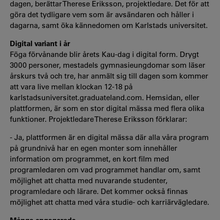
dagen, berättar Therese Eriksson, projektledare. Det för att
göra det tydligare vem som är avsändaren och håller i
dagarna, samt öka kännedomen om Karlstads universitet.
Digital variant i år
Föga förvånande blir årets Kau-dag i digital form. Drygt
3000 personer, mestadels gymnasieungdomar som läser
årskurs två och tre, har anmält sig till dagen som kommer
att vara live mellan klockan 12-18 på
karlstadsuniversitet.graduateland.com. Hemsidan, eller
plattformen, är som en stor digital mässa med flera olika
funktioner. Projektledare Therese Eriksson förklarar:
- Ja, plattformen är en digital mässa där alla våra program
på grundnivå har en egen monter som innehåller
information om programmet, en kort film med
programledaren om vad programmet handlar om, samt
möjlighet att chatta med nuvarande studenter,
programledare och lärare. Det kommer också finnas
möjlighet att chatta med våra studie- och karriärvägledare.