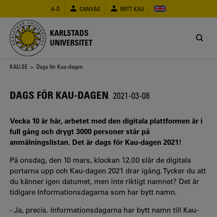
Hoppa
A-Ö
CANVAS
MITT KAU
till
huvudinnehåll
KARLSTADS
UNIVERSITET
Länkstig
KAU.SE
> Dags för Kau-dagen
DAGS FÖR KAU-DAGEN
2021-03-08
Vecka 10 är här, arbetet med den digitala plattformen är i
full gång och drygt 3000 personer står på
anmälningslistan. Det är dags för Kau-dagen 2021!
På onsdag, den 10 mars, klockan 12.00 slår de digitala
portarna upp och Kau-dagen 2021 drar igång. Tycker du att
du känner igen datumet, men inte riktigt namnet? Det är
tidigare Informationsdagarna som har bytt namn.
- Ja, precis. Informationsdagarna har bytt namn till Kau-