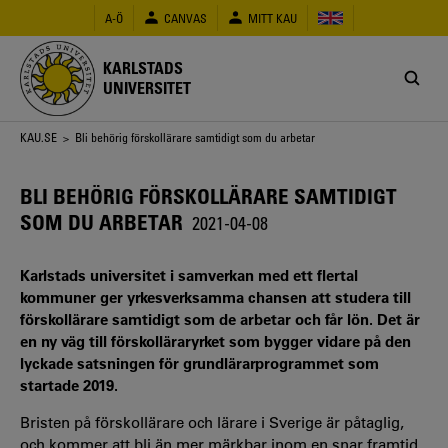
Hoppa
A-Ö
CANVAS
MITT KAU
till
huvudinnehåll
KARLSTADS
UNIVERSITET
Länkstig
KAU.SE
> Bli behörig förskollärare samtidigt som du arbetar
BLI BEHÖRIG FÖRSKOLLÄRARE SAMTIDIGT
SOM DU ARBETAR
2021-04-08
Karlstads universitet i samverkan med ett flertal
kommuner ger yrkesverksamma chansen att studera till
förskollärare samtidigt som de arbetar och får lön. Det är
en ny väg till förskolläraryrket som bygger vidare på den
lyckade satsningen för grundlärarprogrammet som
startade 2019.
Bristen på förskollärare och lärare i Sverige är påtaglig,
och kommer att bli än mer märkbar inom en snar framtid.