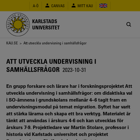
Hoppa
A-Ö
CANVAS
MITT KAU
till
huvudinnehåll
KARLSTADS
UNIVERSITET
Länkstig
KAU.SE
> Att utveckla undervisning i samhällsfrågor
ATT UTVECKLA UNDERVISNING I
SAMHÄLLSFRÅGOR
2023-10-31
En grupp forskare och lärare har i forskningsprojektet Att
utveckla undervisning i samhällsfrågor: om didaktiska val
i SO-ämnena i grundskolans mellanår 4–6 tagit fram en
undervisningsmodul på temat migration. Syftet har varit
att stärka lärarna och skapa ett bra verktyg. Materialet är
tänkt att användas i årskurs 4-6 och kan utvecklas för
årskurs 7-9. Projektledare var Martin Stolare, professor i
historia vid Karlstads universitet och projektet