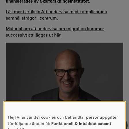
finansierades av Skolforskningsinstitutet.
Läs mer i artikeln Att undervisa med komplicerade
samhällsfrågor i centrum.
Material om att undervisa om migration kommer
successivt att läggas ut här.
Hej! Vi använder cookies och behandlar personuppgifter
ANVÄNDNING
för följande ändamål:
Funktionell & Inbäddat externt
AV