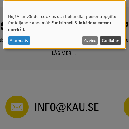
Hej! Vi använder cookies och behandlar personuppgifter
ANVÄNDNING
SAMHÄLLSVIKTIG KUNSKAP
för följande ändamål:
Funktionell & Inbäddat externt
AV
innehåll
.
PERSONUPPGIFTER
OCH
utbildar kring samhällsviktiga frågor, i nära samarbet
Alternativ
Avvisa
Godkänn
COOKIES
LÄS MER
INFO@KAU.SE