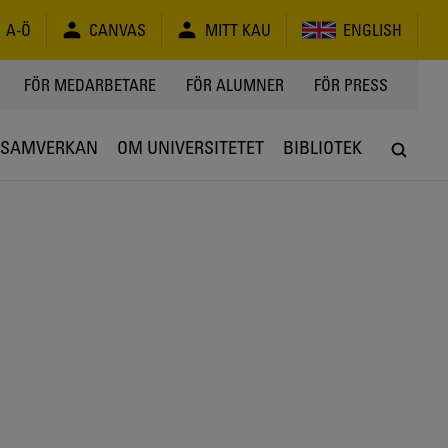
A-Ö
CANVAS
MITT KAU
ENGLISH
FÖR MEDARBETARE
FÖR ALUMNER
FÖR PRESS
SAMVERKAN
OM UNIVERSITETET
BIBLIOTEK