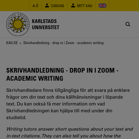
Hoppa
A-Ö
CANVAS
MITT KAU
till
huvudinnehåll
KARLSTADS
UNIVERSITET
Länkstig
KAU.SE
> Skrivhandledning - drop in i Zoom - academic writing
SKRIVHANDLEDNING - DROP IN I ZOOM -
ACADEMIC WRITING
Skrivhandledare finns tillgängliga för att svara på enklare
frågor om din text och dina källhänvisningar i löpande
text. Du kan också få mer information om vad
Skrivhandledningen kan hjälpa till med under din
studietid.
Writing tutors answer short questions about your text and
in-text citations. They can also tell you about how the