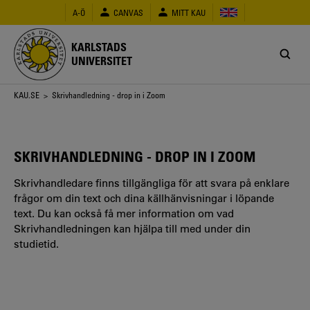
Hoppa
A-Ö
CANVAS
MITT KAU
till
huvudinnehåll
KARLSTADS
UNIVERSITET
Länkstig
KAU.SE
> Skrivhandledning - drop in i Zoom
SKRIVHANDLEDNING - DROP IN I ZOOM
Skrivhandledare finns tillgängliga för att svara på enklare
frågor om din text och dina källhänvisningar i löpande
text. Du kan också få mer information om vad
Skrivhandledningen kan hjälpa till med under din
studietid.