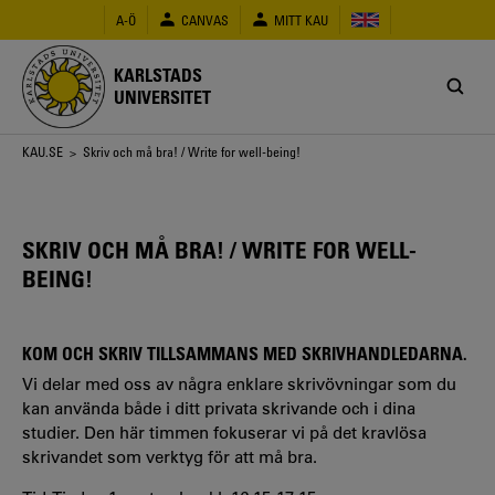
Hoppa
A-Ö
CANVAS
MITT KAU
till
huvudinnehåll
KARLSTADS
UNIVERSITET
Länkstig
KAU.SE
> Skriv och må bra! / Write for well-being!
SKRIV OCH MÅ BRA! / WRITE FOR WELL-
BEING!
KOM OCH SKRIV TILLSAMMANS MED SKRIVHANDLEDARNA.
Vi delar med oss av några enklare skrivövningar som du
kan använda både i ditt privata skrivande och i dina
studier. Den här timmen fokuserar vi på det kravlösa
skrivandet som verktyg för att må bra.