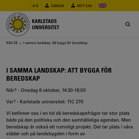
Hoppa
A-Ö
CANVAS
MITT KAU
till
huvudinnehåll
KARLSTADS
UNIVERSITET
Länkstig
KAU.SE
> I samma landskap: Att bygga för beredskap
I SAMMA LANDSKAP: ATT BYGGA FÖR
BEREDSKAP
När? - Onsdag 8 oktober, 14:30-16:00
Var? - Karlstads universitet: 11C 270
Vi befinner oss i en tid då beredskapsfrågor tar stor plats
både på den politiska och den samhälleliga agendan. Men
beredskap är också ett rumsligt projekt. Det tar plats i våra
städer och på landsbygden i form av