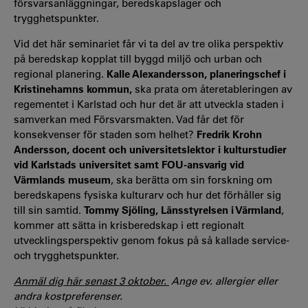
försvarsanläggningar, beredskapslager och
trygghetspunkter.
Vid det här seminariet får vi ta del av tre olika perspektiv
på beredskap kopplat till byggd miljö och urban och
regional planering.
Kalle Alexandersson, planeringschef i
Kristinehamns kommun,
ska prata om återetableringen av
regementet i Karlstad och hur det är att utveckla staden i
samverkan med Försvarsmakten. Vad får det för
konsekvenser för staden som helhet?
Fredrik Krohn
Andersson, docent och universitetslektor i kulturstudier
vid Karlstads universitet samt FOU-ansvarig vid
Värmlands museum
, ska berätta om sin forskning om
beredskapens fysiska kulturarv och hur det förhåller sig
till sin samtid.
Tommy Sjöling, Länsstyrelsen i Värmland
,
kommer att sätta in krisberedskap i ett regionalt
utvecklingsperspektiv genom fokus på så kallade service-
och trygghetspunkter.
Anmäl dig här senast 3 oktober.
Ange ev. allergier eller
andra kostpreferenser.