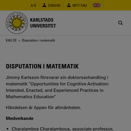
Hoppa
A-Ö
CANVAS
MITT KAU
till
huvudinnehåll
KARLSTADS
UNIVERSITET
Länkstig
KAU.SE
> Disputation i matematik
DISPUTATION I MATEMATIK
Jimmy Karlsson försvarar sin doktorsavhandling i
matematik "Opportunities for Cognitive Activation:
Intended, Enacted, and Experienced Practices in
Mathematics Education"
Händelsen är öppen för allmänheten.
Medverkande
Charalambos Charalambous, associate professor,