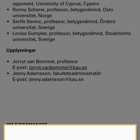
opponent, University of Cyprus, Cypern
Ronny Scherer, professor, betygsnämnd, Oslo
universitet, Norge
Serife Sevinc, professor, betygsnämnd, Örebro
universitet, Sverige
Lovisa Sumpter, professor, betygsnämnd, Stockholms
universitet, Sverige
Upplysningar
Jorryt van Bommel, professor
E-post:
jorryt.vanbommel@kau.se
Jenny Adamsson, fakultetsadministratör
E-post: jenny.adamsson@kau.se
OM EVENEMANGET